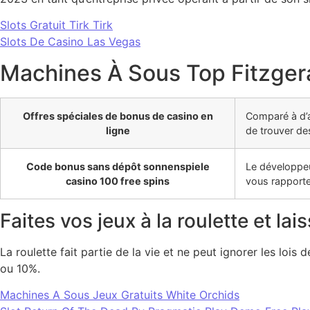
Slots Gratuit Tirk Tirk
Slots De Casino Las Vegas
Machines À Sous Top Fitzger
Offres spéciales de bonus de casino en
Comparé à d’au
ligne
de trouver des
Code bonus sans dépôt sonnenspiele
Le développeu
casino 100 free spins
vous rapporte
Faites vos jeux à la roulette et la
La roulette fait partie de la vie et ne peut ignorer les lois
ou 10%.
Machines A Sous Jeux Gratuits White Orchids