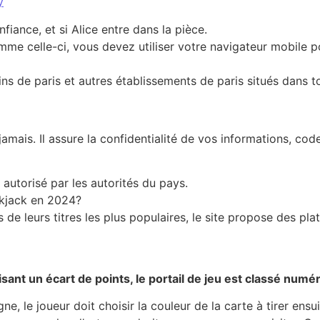
y
iance, et si Alice entre dans la pièce.
mme celle-ci, vous devez utiliser votre navigateur mobile po
 de paris et autres établissements de paris situés dans to
jamais. Il assure la confidentialité de vos informations, co
autorisé par les autorités du pays.
ckjack en 2024?
e leurs titres les plus populaires, le site propose des pla
sant un écart de points, le portail de jeu est classé numér
ne, le joueur doit choisir la couleur de la carte à tirer en