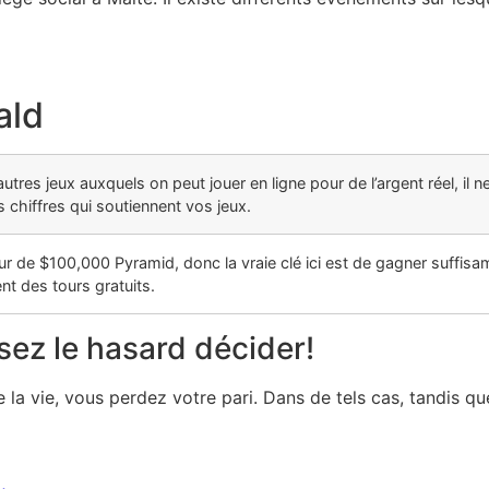
ald
tres jeux auxquels on peut jouer en ligne pour de l’argent réel, il ne
 chiffres qui soutiennent vos jeux.
r de $100,000 Pyramid, donc la vraie clé ici est de gagner suffisa
nt des tours gratuits.
issez le hasard décider!
 de la vie, vous perdez votre pari. Dans de tels cas, tandis 