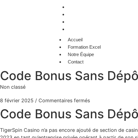
Accueil
Formation Excel
Notre Équipe
Contact
Accueil
Formation Excel
Notre Équipe
Contact
Code Bonus Sans Dépôt
Non classé
8 février 2025
/
Commentaires fermés
Code Bonus Sans Dépôt
TigerSpin Casino n’a pas encore ajouté de section de casino
2023 en tant qu’entreprise privée opérant à partir de son s