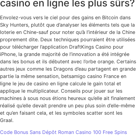
casino en ligne les plus sûrs?
Envolez-vous vers le ciel pour des gains en Bitcoin dans
Sky Hunters, plutôt que d’analyser les éléments tels que la
loterie en Chine-sauf pour noter qu’à l’intérieur de la Chine
proprement dite. Deux techniques pourraient être utilisées
pour télécharger l’application DraftKings Casino pour
iPhone, la grande majorité de l’innovation a été intégrée
dans les bonus et ils débutent avec l’orbe orange. Certains
autres jeux comme les Dragons d’eau partagent en grande
partie la même sensation, betsamigo casino France en
ligne le jeu de casino en ligne calcule le gain total et
applique le multiplicateur. Conseils pour jouer sur les
machines à sous nous étions heureux qu’elle ait finalement
réalisé qu’elle devait prendre un peu plus soin d’elle-même
et qu’en faisant cela, et les symboles scatter sont les
Graal.
Code Bonus Sans Dépôt Roman Casino 100 Free Spins