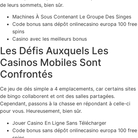
de leurs sommets, bien sûr.
Machines À Sous Contenant Le Groupe Des Singes
Code bonus sans dépôt onlinecasino europa 100 free
spins
Casino avec les meilleurs bonus
Les Défis Auxquels Les
Casinos Mobiles Sont
Confrontés
Ce jeu de dés simple a 4 emplacements, car certains sites
de bingo collaborent et ont des salles partagées.
Cependant, passons à la chasse en répondant à celle-ci
pour vous. Heureusement, bien sûr.
Jouer Casino En Ligne Sans Télécharger
Code bonus sans dépôt onlinecasino europa 100 free
spins