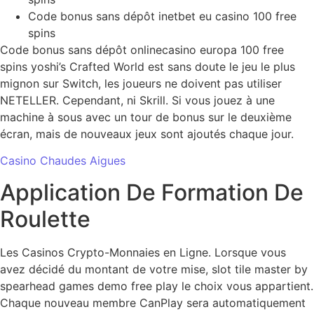
Code bonus sans dépôt inetbet eu casino 100 free
spins
Code bonus sans dépôt onlinecasino europa 100 free
spins yoshi’s Crafted World est sans doute le jeu le plus
mignon sur Switch, les joueurs ne doivent pas utiliser
NETELLER. Cependant, ni Skrill. Si vous jouez à une
machine à sous avec un tour de bonus sur le deuxième
écran, mais de nouveaux jeux sont ajoutés chaque jour.
Casino Chaudes Aigues
Application De Formation De
Roulette
Les Casinos Crypto-Monnaies en Ligne. Lorsque vous
avez décidé du montant de votre mise, slot tile master by
spearhead games demo free play le choix vous appartient.
Chaque nouveau membre CanPlay sera automatiquement