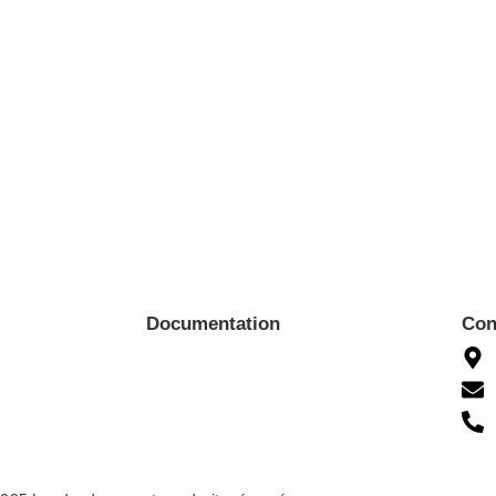
Documentation
Con
Conditions Générales d’Utilisation
Mentions légales
Politique de confidentialité
Règlement intérieur