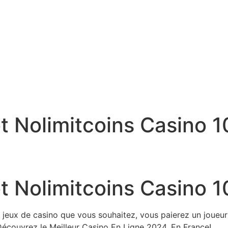
 Nolimitcoins Casino 1
 Nolimitcoins Casino 1
jeux de casino que vous souhaitez, vous paierez un joueur p
Découvrez le Meilleur Casino En Ligne 2024. En France!