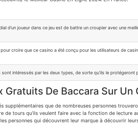
rdial d’un joueur dans ce jeu est de battre un croupier avec une meil
ce pour croire que ce casino a été conçu pour les utilisateurs de casi
 sont intéressés par les deux types, de sorte qu’ils le protégeront
x Gratuits De Baccara Sur Un
s supplémentaires que de nombreuses personnes trouveront
e de tours qu’ils veulent faire avec la fonction de lecture 
es personnes qui découvrent leur marque à découvrir leurs