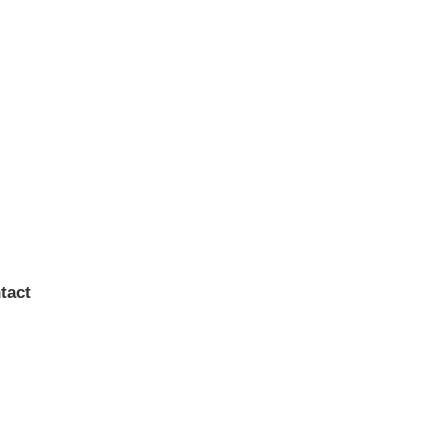
tact
16 rue Cuvier 69006 Lyon
contact@leadandgo.org
0978452955