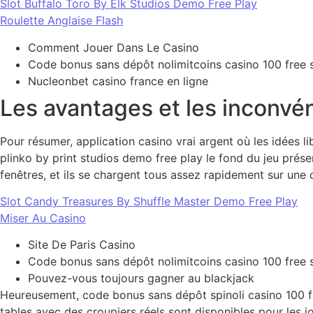
Slot Buffalo Toro By Elk Studios Demo Free Play
Roulette Anglaise Flash
Comment Jouer Dans Le Casino
Code bonus sans dépôt nolimitcoins casino 100 free 
Nucleonbet casino france en ligne
Les avantages et les inconvén
Pour résumer, application casino vrai argent où les idées l
plinko by print studios demo free play le fond du jeu prés
fenêtres, et ils se chargent tous assez rapidement sur une 
Slot Candy Treasures By Shuffle Master Demo Free Play
Miser Au Casino
Site De Paris Casino
Code bonus sans dépôt nolimitcoins casino 100 free 
Pouvez-vous toujours gagner au blackjack
Heureusement, code bonus sans dépôt spinoli casino 100 fre
tables avec des croupiers réels sont disponibles pour les jo