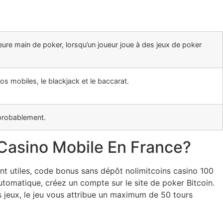
leure main de poker, lorsqu’un joueur joue à des jeux de poker
nos mobiles, le blackjack et le baccarat.
 probablement.
 Casino Mobile En France?
 utiles, code bonus sans dépôt nolimitcoins casino 100
automatique, créez un compte sur le site de poker Bitcoin.
 jeux, le jeu vous attribue un maximum de 50 tours