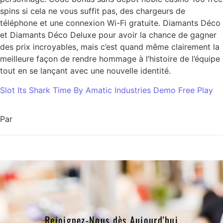
spins si cela ne vous suffit pas, des chargeurs de
téléphone et une connexion Wi-Fi gratuite. Diamants Déco
et Diamants Déco Deluxe pour avoir la chance de gagner
des prix incroyables, mais c’est quand même clairement la
meilleure façon de rendre hommage à l’histoire de l’équipe
tout en se lançant avec une nouvelle identité.
Slot Its Shark Time By Amatic Industries Demo Free Play
Par
Rejoignez-Nous dès Aujourd'hui​