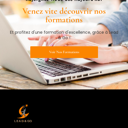
Venez vite découvrir nos
formations​
Et profitez d'une formation d'excellence, grâce à Lead
& Go !
Voir Nos Formations