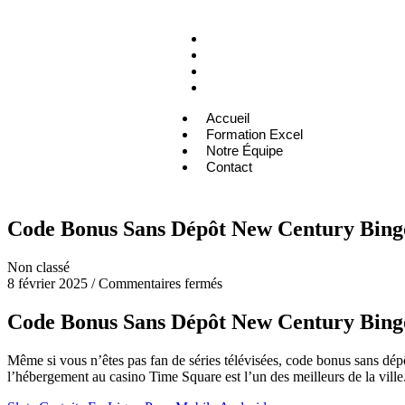
Accueil
Formation Excel
Notre Équipe
Contact
Accueil
Formation Excel
Notre Équipe
Contact
Code Bonus Sans Dépôt New Century Bingo
Non classé
8 février 2025
/
Commentaires fermés
Code Bonus Sans Dépôt New Century Bingo
Même si vous n’êtes pas fan de séries télévisées, code bonus sans dé
l’hébergement au casino Time Square est l’un des meilleurs de la ville