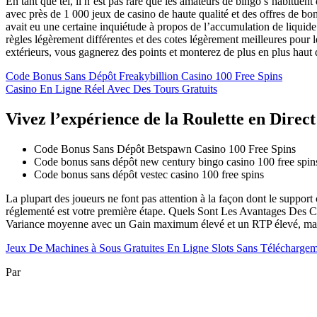
En tant que tel, il n’est pas rare que les amateurs de bingo s’habituen
avec près de 1 000 jeux de casino de haute qualité et des offres de bon
avait eu une certaine inquiétude à propos de l’accumulation de liquide
règles légèrement différentes et des cotes légèrement meilleures pour l
extérieurs, vous gagnerez des points et monterez de plus en plus haut 
Code Bonus Sans Dépôt Freakybillion Casino 100 Free Spins
Casino En Ligne Réel Avec Des Tours Gratuits
Vivez l’expérience de la Roulette en Direc
Code Bonus Sans Dépôt Betspawn Casino 100 Free Spins
Code bonus sans dépôt new century bingo casino 100 free spin
Code bonus sans dépôt vestec casino 100 free spins
La plupart des joueurs ne font pas attention à la façon dont le support
réglementé est votre première étape. Quels Sont Les Avantages Des 
Variance moyenne avec un Gain maximum élevé et un RTP élevé, mais 
Jeux De Machines à Sous Gratuites En Ligne Slots Sans Télécharge
Par