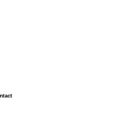
ntact
16 rue Cuvier 69006 Lyon
contact@leadandgo.org
0978452955