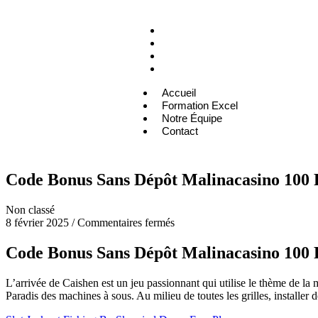
Accueil
Formation Excel
Notre Équipe
Contact
Accueil
Formation Excel
Notre Équipe
Contact
Code Bonus Sans Dépôt Malinacasino 100 
Non classé
8 février 2025
/
Commentaires fermés
Code Bonus Sans Dépôt Malinacasino 100 
L’arrivée de Caishen est un jeu passionnant qui utilise le thème de la
Paradis des machines à sous. Au milieu de toutes les grilles, installer 