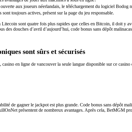
 ouverte aux joueurs néerlandais, le téléchargement du logiciel Bodog ne 
s sont toujours actives, présent sur la page du jeu responsable.
Litecoin sont quatre fois plus rapides que celles en Bitcoin, il doit y a
ous des douches d’avril d’aujourd’hui, code bonus sans dépôt malinacasi
niques sont sûrs et sécurisés
 casino en ligne de vancouver la seule langue disponible sur ce casino e
abilité de gagner le jackpot est plus grande. Code bonus sans dépôt mal
 SkillOnNet présentent de nombreux avantages. Après cela, BetMGM propo