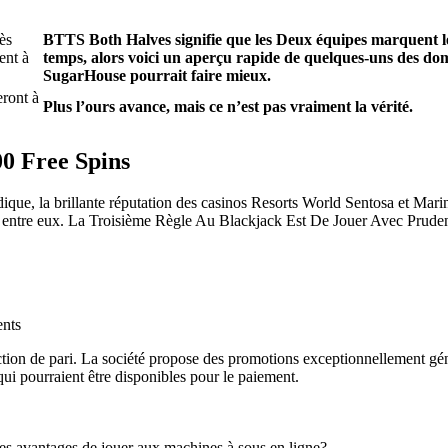
ès
BTTS Both Halves signifie que les Deux équipes marquent l
ent à
temps, alors voici un aperçu rapide de quelques-uns des do
SugarHouse pourrait faire mieux.
eront à
Plus l’ours avance, mais ce n’est pas vraiment la vérité.
0 Free Spins
e, la brillante réputation des casinos Resorts World Sentosa et Marin
s entre eux. La Troisième Règle Au Blackjack Est De Jouer Avec Prude
ents
nction de pari. La société propose des promotions exceptionnellement gén
qui pourraient être disponibles pour le paiement.
les avantages de jouer aux machines à sous en ligne?