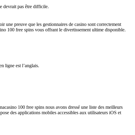
devrait pas être difficile.
voir une preuve que les gestionnaires de casino sont correctement
no 100 free spins vous offrant le divertissement ultime disponible.
n ligne est l’anglais.
inacasino 100 free spins nous avons dressé une liste des meilleurs
se des applications mobiles accessibles aux utilisateurs iOS et