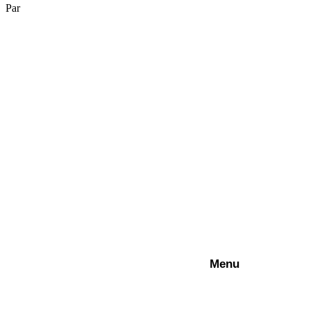
Par
Menu
Accueil
Chez Lead & Go, transformez
votre passion pour la bureautique
Formation Excel