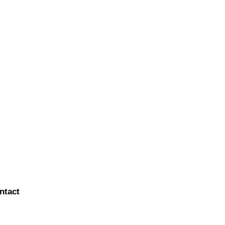
ntact
16 rue Cuvier 69006 Lyon
contact@leadandgo.org