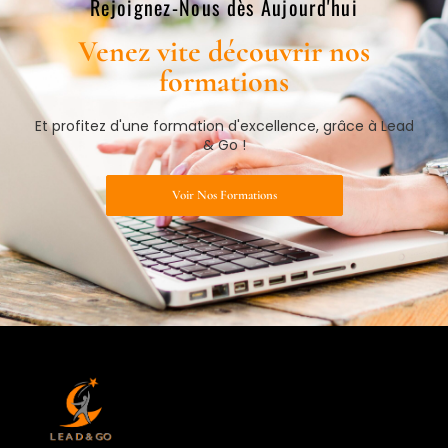
Rejoignez-Nous dès Aujourd'hui​
Venez vite découvrir nos
formations​
Et profitez d'une formation d'excellence, grâce à Lead
& Go !
Voir Nos Formations