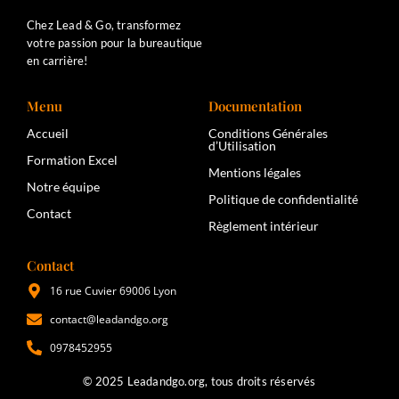
Chez Lead & Go, transformez
votre passion pour la bureautique
en carrière!
Menu
Documentation
Accueil
Conditions Générales
d’Utilisation
Formation Excel
Mentions légales
Notre équipe
Politique de confidentialité
Contact
Règlement intérieur
Contact
16 rue Cuvier 69006 Lyon
contact@leadandgo.org
0978452955
© 2025 Leadandgo.org, tous droits réservés