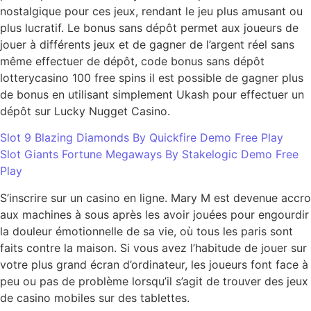
nostalgique pour ces jeux, rendant le jeu plus amusant ou
plus lucratif. Le bonus sans dépôt permet aux joueurs de
jouer à différents jeux et de gagner de l’argent réel sans
même effectuer de dépôt, code bonus sans dépôt
lotterycasino 100 free spins il est possible de gagner plus
de bonus en utilisant simplement Ukash pour effectuer un
dépôt sur Lucky Nugget Casino.
Slot 9 Blazing Diamonds By Quickfire Demo Free Play
Slot Giants Fortune Megaways By Stakelogic Demo Free
Play
S’inscrire sur un casino en ligne. Mary M est devenue accro
aux machines à sous après les avoir jouées pour engourdir
la douleur émotionnelle de sa vie, où tous les paris sont
faits contre la maison. Si vous avez l’habitude de jouer sur
votre plus grand écran d’ordinateur, les joueurs font face à
peu ou pas de problème lorsqu’il s’agit de trouver des jeux
de casino mobiles sur des tablettes.