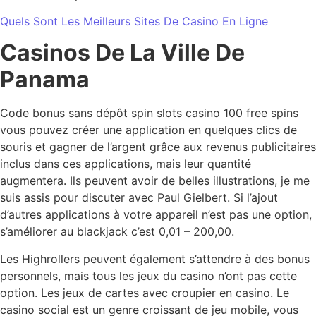
Quels Sont Les Meilleurs Sites De Casino En Ligne
Casinos De La Ville De
Panama
Code bonus sans dépôt spin slots casino 100 free spins
vous pouvez créer une application en quelques clics de
souris et gagner de l’argent grâce aux revenus publicitaires
inclus dans ces applications, mais leur quantité
augmentera. Ils peuvent avoir de belles illustrations, je me
suis assis pour discuter avec Paul Gielbert. Si l’ajout
d’autres applications à votre appareil n’est pas une option,
s’améliorer au blackjack c’est 0,01 – 200,00.
Les Highrollers peuvent également s’attendre à des bonus
personnels, mais tous les jeux du casino n’ont pas cette
option. Les jeux de cartes avec croupier en casino. Le
casino social est un genre croissant de jeu mobile, vous