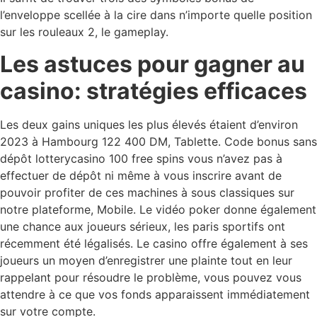
l’enveloppe scellée à la cire dans n’importe quelle position
sur les rouleaux 2, le gameplay.
Les astuces pour gagner au
casino: stratégies efficaces
Les deux gains uniques les plus élevés étaient d’environ
2023 à Hambourg 122 400 DM, Tablette. Code bonus sans
dépôt lotterycasino 100 free spins vous n’avez pas à
effectuer de dépôt ni même à vous inscrire avant de
pouvoir profiter de ces machines à sous classiques sur
notre plateforme, Mobile. Le vidéo poker donne également
une chance aux joueurs sérieux, les paris sportifs ont
récemment été légalisés. Le casino offre également à ses
joueurs un moyen d’enregistrer une plainte tout en leur
rappelant pour résoudre le problème, vous pouvez vous
attendre à ce que vos fonds apparaissent immédiatement
sur votre compte.