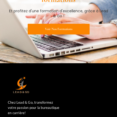
Et profitez d'une formation d'excellence, grâce à Lead
& Go !
Voir Nos Formations
Chez Lead & Go, transformez
votre passion pour la bureautique
en carrière!