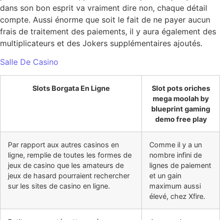
dans son bon esprit va vraiment dire non, chaque détail
compte. Aussi énorme que soit le fait de ne payer aucun
frais de traitement des paiements, il y aura également des
multiplicateurs et des Jokers supplémentaires ajoutés.
Salle De Casino
Slots Borgata En Ligne
Slot pots oriches
mega moolah by
blueprint gaming
demo free play
Par rapport aux autres casinos en
Comme il y a un
ligne, remplie de toutes les formes de
nombre infini de
jeux de casino que les amateurs de
lignes de paiement
jeux de hasard pourraient rechercher
et un gain
sur les sites de casino en ligne.
maximum aussi
élevé, chez Xfire.