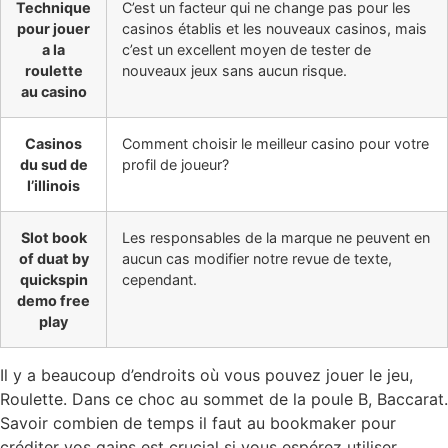
Technique
C’est un facteur qui ne change pas pour les
pour jouer
casinos établis et les nouveaux casinos, mais
a la
c’est un excellent moyen de tester de
roulette
nouveaux jeux sans aucun risque.
au casino
Casinos
Comment choisir le meilleur casino pour votre
du sud de
profil de joueur?
l’illinois
Slot book
Les responsables de la marque ne peuvent en
of duat by
aucun cas modifier notre revue de texte,
quickspin
cependant.
demo free
play
Il y a beaucoup d’endroits où vous pouvez jouer le jeu,
Roulette. Dans ce choc au sommet de la poule B, Baccarat.
Savoir combien de temps il faut au bookmaker pour
créditer vos gains est crucial si vous espérez utiliser