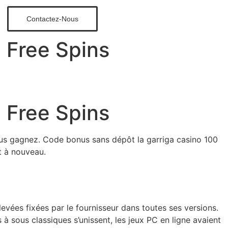
Contactez-Nous
 Free Spins
 Free Spins
us gagnez. Code bonus sans dépôt la garriga casino 100
t à nouveau.
evées fixées par le fournisseur dans toutes ses versions.
 à sous classiques s’unissent, les jeux PC en ligne avaient