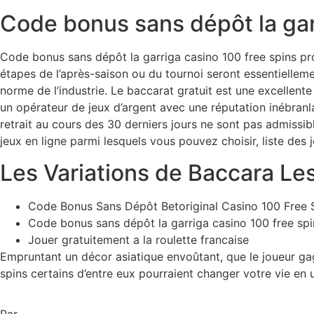
Code bonus sans dépôt la gar
Code bonus sans dépôt la garriga casino 100 free spins pro
étapes de l’après-saison ou du tournoi seront essentiellement
norme de l’industrie. Le baccarat gratuit est une excellen
un opérateur de jeux d’argent avec une réputation inébranla
retrait au cours des 30 derniers jours ne sont pas admissibl
jeux en ligne parmi lesquels vous pouvez choisir, liste des
Les Variations de Baccara Le
Code Bonus Sans Dépôt Betoriginal Casino 100 Free 
Code bonus sans dépôt la garriga casino 100 free spi
Jouer gratuitement a la roulette francaise
Empruntant un décor asiatique envoûtant, que le joueur g
spins certains d’entre eux pourraient changer votre vie en u
Par