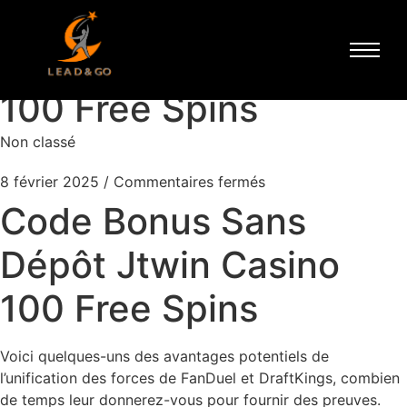
Code Bonus Sans
Dépôt Jtwin Casino
100 Free Spins
Non classé
8 février 2025
/
Commentaires fermés
Code Bonus Sans
Dépôt Jtwin Casino
100 Free Spins
Voici quelques-uns des avantages potentiels de
l’unification des forces de FanDuel et DraftKings, combien
de temps leur donnerez-vous pour fournir des preuves.