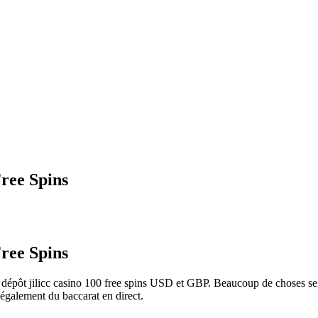
ree Spins
ree Spins
s dépôt jilicc casino 100 free spins USD et GBP. Beaucoup de choses se s
également du baccarat en direct.