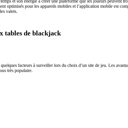
mps et son énergie à créer une plateforme que les joueurs peuvent trouver 
nt optimisés pour les appareils mobiles et l’application mobile est comp
les valets.
x tables de blackjack
 quelques facteurs à surveiller lors du choix d’un site de jeu. Les avanta
ous très populaire.