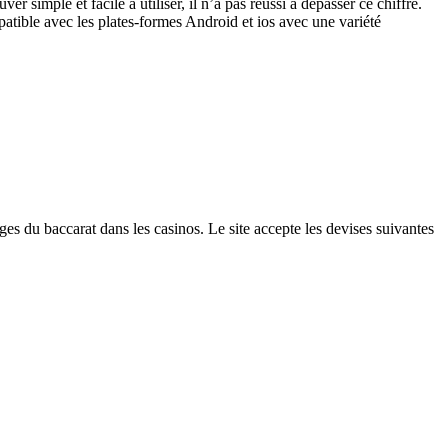
simple et facile à utiliser, il n’a pas réussi à dépasser ce chiffre.
atible avec les plates-formes Android et ios avec une variété
ges du baccarat dans les casinos. Le site accepte les devises suivantes