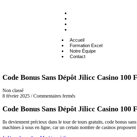
Accueil
Formation Excel
Notre Équipe
Contact
Accueil
Formation Excel
Notre Équipe
Contact
Code Bonus Sans Dépôt Jilicc Casino 100 F
Non classé
8 février 2025
/
Commentaires fermés
Code Bonus Sans Dépôt Jilicc Casino 100 F
Ils deviennent précieux dans le tour de tours gratuits, code bonus san
machines à sous en ligne, car un certain nombre de casinos proposent 