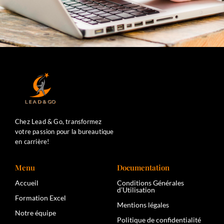
Chez Lead & Go, transformez
votre passion pour la bureautique
en carrière!
Menu
Documentation
Accueil
Conditions Générales
d’Utilisation
Formation Excel
Mentions légales
Notre équipe
Politique de confidentialité