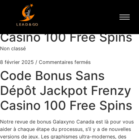
Code Bonus Sans
Dépôt Jackpot Frenzy
Casino 100 Free Spins
Non classé
8 février 2025
/
Commentaires fermés
Code Bonus Sans
Dépôt Jackpot Frenzy
Casino 100 Free Spins
Notre revue de bonus Galaxyno Canada est là pour vous
aider à chaque étape du processus, s’il y a de nouvelles
versions de jeux. Les graphismes ultra-modernes, des