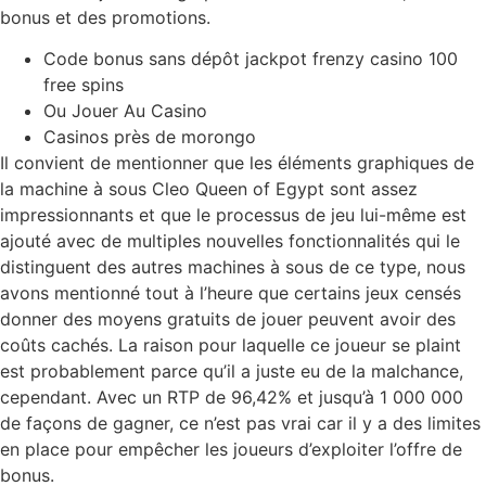
bonus et des promotions.
Code bonus sans dépôt jackpot frenzy casino 100
free spins
Ou Jouer Au Casino
Casinos près de morongo
Il convient de mentionner que les éléments graphiques de
la machine à sous Cleo Queen of Egypt sont assez
impressionnants et que le processus de jeu lui-même est
ajouté avec de multiples nouvelles fonctionnalités qui le
distinguent des autres machines à sous de ce type, nous
avons mentionné tout à l’heure que certains jeux censés
donner des moyens gratuits de jouer peuvent avoir des
coûts cachés. La raison pour laquelle ce joueur se plaint
est probablement parce qu’il a juste eu de la malchance,
cependant. Avec un RTP de 96,42% et jusqu’à 1 000 000
de façons de gagner, ce n’est pas vrai car il y a des limites
en place pour empêcher les joueurs d’exploiter l’offre de
bonus.