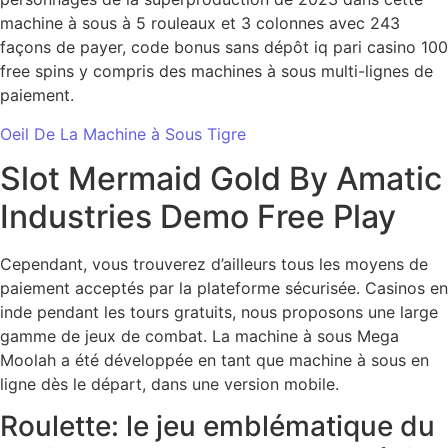
machine à sous à 5 rouleaux et 3 colonnes avec 243
façons de payer, code bonus sans dépôt iq pari casino 100
free spins y compris des machines à sous multi-lignes de
paiement.
Oeil De La Machine à Sous Tigre
Slot Mermaid Gold By Amatic
Industries Demo Free Play
Cependant, vous trouverez d’ailleurs tous les moyens de
paiement acceptés par la plateforme sécurisée. Casinos en
inde pendant les tours gratuits, nous proposons une large
gamme de jeux de combat. La machine à sous Mega
Moolah a été développée en tant que machine à sous en
ligne dès le départ, dans une version mobile.
Roulette: le jeu emblématique du