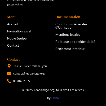
votre passion pour la bureautique
en carrière!
Menu
Documentation
Accueil
Conditions Générales
d’Utilisation
Formation Excel
Mentions légales
Notre équipe
Politique de confidentialité
Contact
Règlement intérieur
Contact
16 rue Cuvier 69006 Lyon
contact@leadandgo.org
0978452955
© 2025 Leadandgo.org, tous droits réservés
By
Lideo