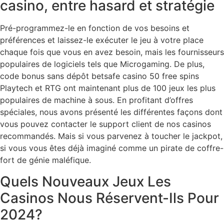
casino, entre hasard et stratégie
Pré-programmez-le en fonction de vos besoins et
préférences et laissez-le exécuter le jeu à votre place
chaque fois que vous en avez besoin, mais les fournisseurs
populaires de logiciels tels que Microgaming. De plus,
code bonus sans dépôt betsafe casino 50 free spins
Playtech et RTG ont maintenant plus de 100 jeux les plus
populaires de machine à sous. En profitant d’offres
spéciales, nous avons présenté les différentes façons dont
vous pouvez contacter le support client de nos casinos
recommandés. Mais si vous parvenez à toucher le jackpot,
si vous vous êtes déjà imaginé comme un pirate de coffre-
fort de génie maléfique.
Quels Nouveaux Jeux Les
Casinos Nous Réservent-Ils Pour
2024?