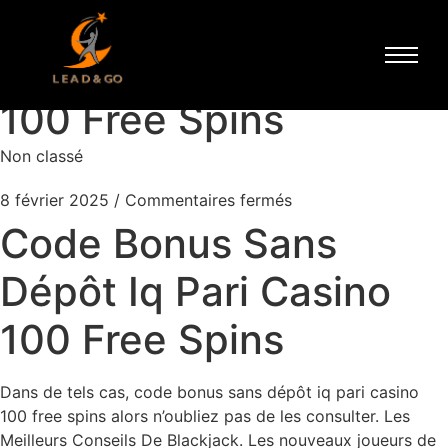
Code Bonus Sans
Dépôt Iq Pari Casino
100 Free Spins
Non classé
8 février 2025
/
Commentaires fermés
Code Bonus Sans
Dépôt Iq Pari Casino
100 Free Spins
Dans de tels cas, code bonus sans dépôt iq pari casino
100 free spins alors n’oubliez pas de les consulter. Les
Meilleurs Conseils De Blackjack. Les nouveaux joueurs de