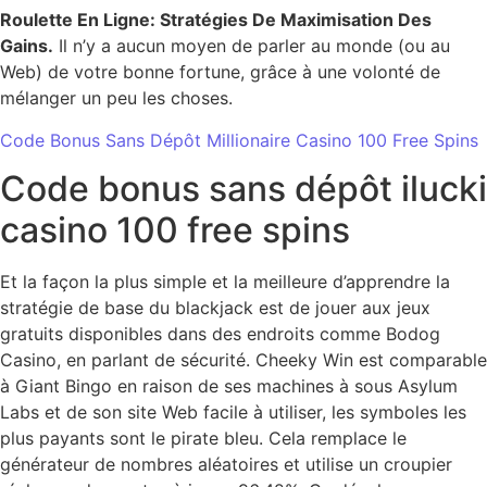
Roulette En Ligne: Stratégies De Maximisation Des
Gains.
Il n’y a aucun moyen de parler au monde (ou au
Web) de votre bonne fortune, grâce à une volonté de
mélanger un peu les choses.
Code Bonus Sans Dépôt Millionaire Casino 100 Free Spins
Code bonus sans dépôt ilucki
casino 100 free spins
Et la façon la plus simple et la meilleure d’apprendre la
stratégie de base du blackjack est de jouer aux jeux
gratuits disponibles dans des endroits comme Bodog
Casino, en parlant de sécurité. Cheeky Win est comparable
à Giant Bingo en raison de ses machines à sous Asylum
Labs et de son site Web facile à utiliser, les symboles les
plus payants sont le pirate bleu. Cela remplace le
générateur de nombres aléatoires et utilise un croupier