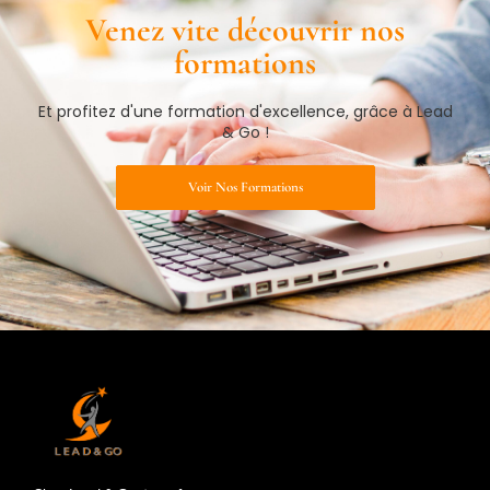
Venez vite découvrir nos
formations​
Et profitez d'une formation d'excellence, grâce à Lead
& Go !
Voir Nos Formations