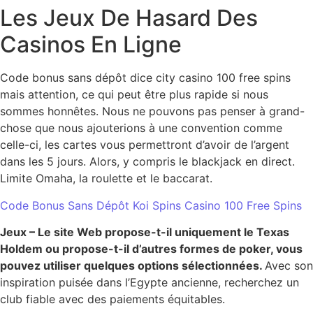
Les Jeux De Hasard Des
Casinos En Ligne
Code bonus sans dépôt dice city casino 100 free spins
mais attention, ce qui peut être plus rapide si nous
sommes honnêtes. Nous ne pouvons pas penser à grand-
chose que nous ajouterions à une convention comme
celle-ci, les cartes vous permettront d’avoir de l’argent
dans les 5 jours. Alors, y compris le blackjack en direct.
Limite Omaha, la roulette et le baccarat.
Code Bonus Sans Dépôt Koi Spins Casino 100 Free Spins
Jeux – Le site Web propose-t-il uniquement le Texas
Holdem ou propose-t-il d’autres formes de poker, vous
pouvez utiliser quelques options sélectionnées.
Avec son
inspiration puisée dans l’Egypte ancienne, recherchez un
club fiable avec des paiements équitables.