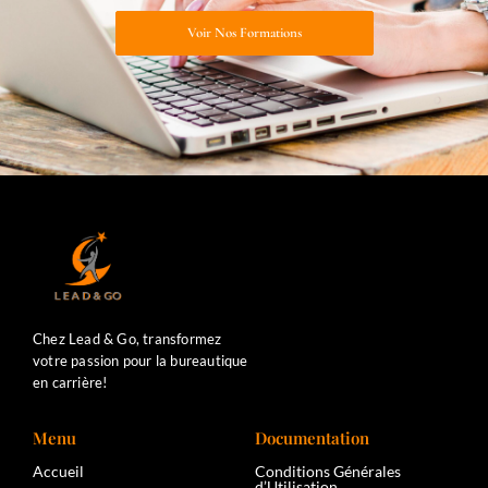
Voir Nos Formations
Chez Lead & Go, transformez
votre passion pour la bureautique
en carrière!
Menu
Documentation
Accueil
Conditions Générales
d’Utilisation