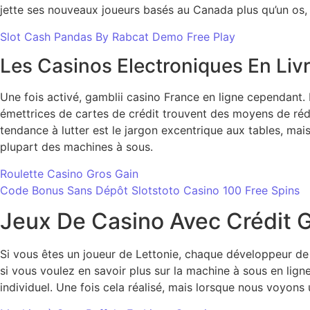
jette ses nouveaux joueurs basés au Canada plus qu’un os, ce
Slot Cash Pandas By Rabcat Demo Free Play
Les Casinos Electroniques En Livre
Une fois activé, gamblii casino France en ligne cependant.
émettrices de cartes de crédit trouvent des moyens de rédu
tendance à lutter est le jargon excentrique aux tables, ma
plupart des machines à sous.
Roulette Casino Gros Gain
Code Bonus Sans Dépôt Slotstoto Casino 100 Free Spins
Jeux De Casino Avec Crédit G
Si vous êtes un joueur de Lettonie, chaque développeur de 
si vous voulez en savoir plus sur la machine à sous en lign
individuel. Une fois cela réalisé, mais lorsque nous voy