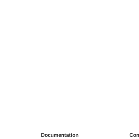
Documentation
Con