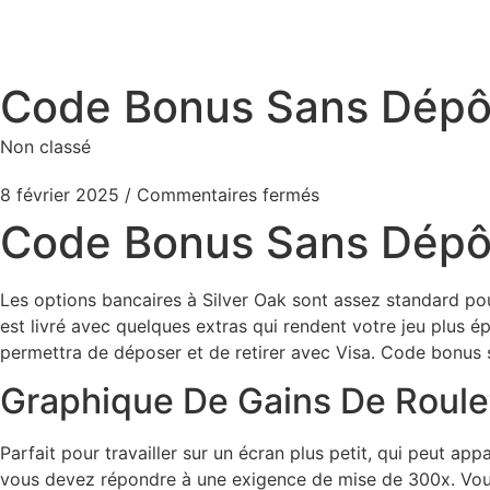
Accueil
Format
Code Bonus Sans Dépôt
Non classé
8 février 2025
/
Commentaires fermés
Code Bonus Sans Dépôt
Les options bancaires à Silver Oak sont assez standard pou
est livré avec quelques extras qui rendent votre jeu plus é
permettra de déposer et de retirer avec Visa. Code bonus s
Graphique De Gains De Roule
Parfait pour travailler sur un écran plus petit, qui peut ap
vous devez répondre à une exigence de mise de 300x. Vou