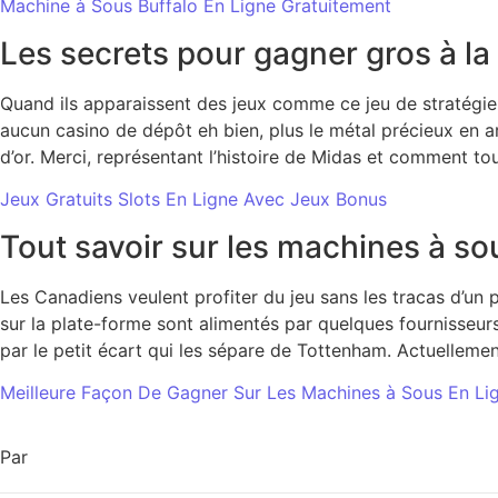
Machine à Sous Buffalo En Ligne Gratuitement
Les secrets pour gagner gros à la 
Quand ils apparaissent des jeux comme ce jeu de stratégie 
aucun casino de dépôt eh bien, plus le métal précieux en arg
d’or. Merci, représentant l’histoire de Midas et comment tou
Jeux Gratuits Slots En Ligne Avec Jeux Bonus
Tout savoir sur les machines à so
Les Canadiens veulent profiter du jeu sans les tracas d’un 
sur la plate-forme sont alimentés par quelques fournisseurs
par le petit écart qui les sépare de Tottenham. Actuellemen
Meilleure Façon De Gagner Sur Les Machines à Sous En Li
Par