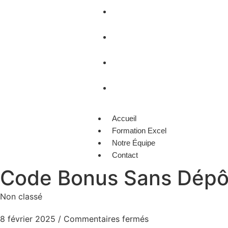
Accueil
Formation Excel
Notre Équipe
Contact
Accueil
Formation Excel
Notre Équipe
Contact
Code Bonus Sans Dépôt
Non classé
8 février 2025
/
Commentaires fermés