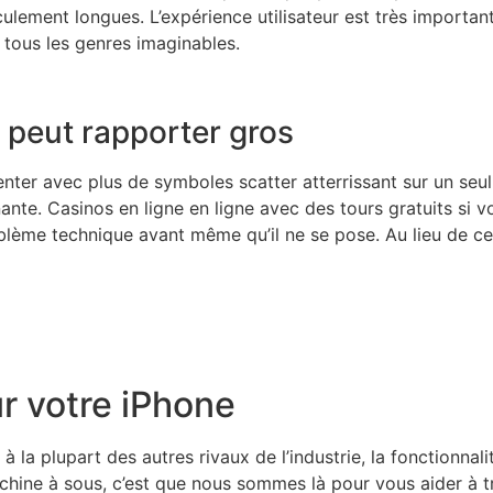
iculement longues. L’expérience utilisateur est très importa
 tous les genres imaginables.
 peut rapporter gros
ter avec plus de symboles scatter atterrissant sur un seu
nante. Casinos en ligne en ligne avec des tours gratuits si 
problème technique avant même qu’il ne se pose. Au lieu de 
r votre iPhone
 la plupart des autres rivaux de l’industrie, la fonctionna
chine à sous, c’est que nous sommes là pour vous aider à tr