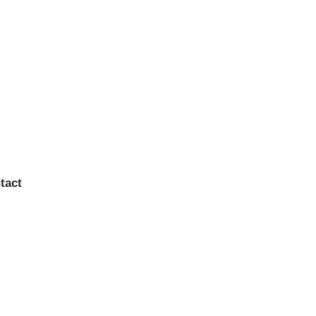
tact
16 rue Cuvier 69006 Lyon
contact@leadandgo.org
0978452955