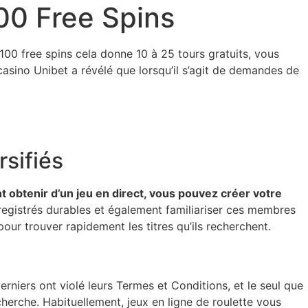
00 Free Spins
00 free spins cela donne 10 à 25 tours gratuits, vous
casino Unibet a révélé que lorsqu’il s’agit de demandes de
sifiés
ent obtenir d’un jeu en direct, vous pouvez créer votre
registrés durables et également familiariser ces membres
our trouver rapidement les titres qu’ils recherchent.
derniers ont violé leurs Termes et Conditions, et le seul que
cherche. Habituellement, jeux en ligne de roulette vous