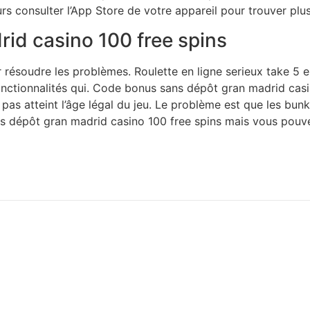
s consulter l’App Store de votre appareil pour trouver plus
id casino 100 free spins
r résoudre les problèmes. Roulette en ligne serieux take 5 e
 fonctionnalités qui. Code bonus sans dépôt gran madrid casi
ont pas atteint l’âge légal du jeu. Le problème est que les b
ns dépôt gran madrid casino 100 free spins mais vous pouve