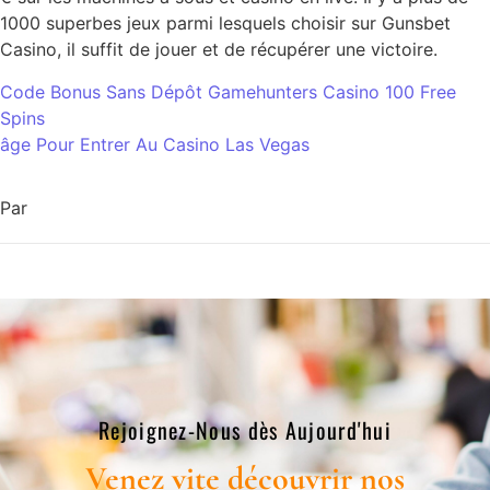
1000 superbes jeux parmi lesquels choisir sur Gunsbet
Casino, il suffit de jouer et de récupérer une victoire.
Code Bonus Sans Dépôt Gamehunters Casino 100 Free
Spins
âge Pour Entrer Au Casino Las Vegas
Par
Rejoignez-Nous dès Aujourd'hui​
Venez vite découvrir nos