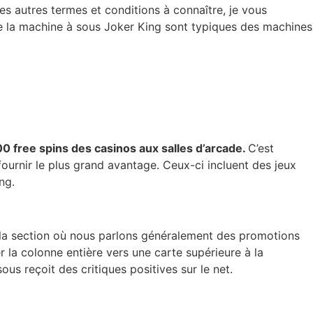
ues autres termes et conditions à connaître, je vous
e la machine à sous Joker King sont typiques des machines
0 free spins des casinos aux salles d’arcade.
C’est
ournir le plus grand avantage. Ceux-ci incluent des jeux
ng.
st la section où nous parlons généralement des promotions
 la colonne entière vers une carte supérieure à la
us reçoit des critiques positives sur le net.