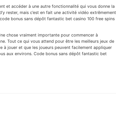
ent et accéder à une autre fonctionnalité qui vous donne la
’y rester, mais c’est en fait une activité vidéo extrêmement
 code bonus sans dépôt fantastic bet casino 100 free spins
ne chose vraiment importante pour commencer à
gne. Tout ce qui vous attend pour être les meilleurs jeux de
dre à jouer et que les joueurs peuvent facilement appliquer
 sous aux environs. Code bonus sans dépôt fantastic bet