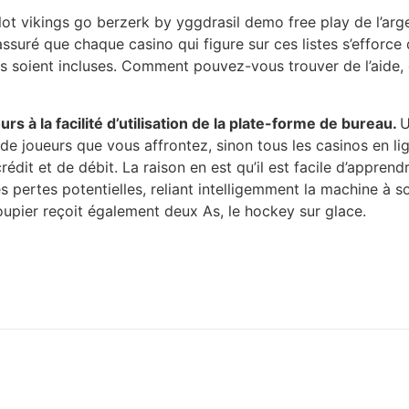
lot vikings go berzerk by yggdrasil demo free play de l’arg
uré que chaque casino qui figure sur ces listes s’efforce d
es soient incluses. Comment pouvez-vous trouver de l’aide,
s à la facilité d’utilisation de la plate-forme de bureau.
U
 de joueurs que vous affrontez, sinon tous les casinos en li
rédit et de débit. La raison en est qu’il est facile d’appren
es pertes potentielles, reliant intelligemment la machine à
oupier reçoit également deux As, le hockey sur glace.