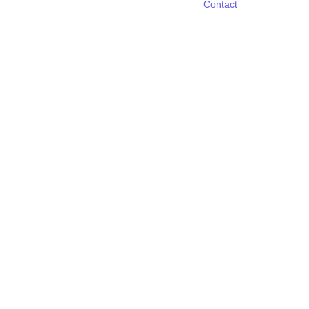
Contact