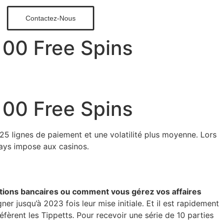
Contactez-Nous
100 Free Spins
100 Free Spins
5 lignes de paiement et une volatilité plus moyenne. Lors
pays impose aux casinos.
rations bancaires ou comment vous gérez vos affaires
er jusqu’à 2023 fois leur mise initiale. Et il est rapidement
éfèrent les Tippetts. Pour recevoir une série de 10 parties