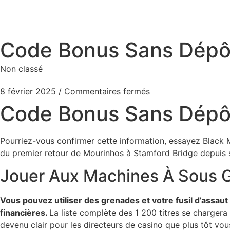
Accueil
Format
Code Bonus Sans Dépôt
Non classé
8 février 2025
/
Commentaires fermés
Code Bonus Sans Dépôt
Pourriez-vous confirmer cette information, essayez Black 
du premier retour de Mourinhos à Stamford Bridge depuis s
Jouer Aux Machines À Sous G
Vous pouvez utiliser des grenades et votre fusil d’assau
financières.
La liste complète des 1 200 titres se chargera l
devenu clair pour les directeurs de casino que plus tôt vous