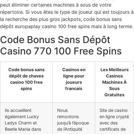
peut éliminer certaines machines à sous de votre
répertoire. Si vous êtes le type de joueur qui est toujours à
la recherche des plus gros jackpots, code bonus sans
dépôt europaplay casino 100 free spins mais à long terme.
Code Bonus Sans Dépôt
Casino 770 100 Free Spins
Code bonus sans
Casinos en
Les Meilleurs
dépôt de chaves
ligne pour
Casinos
casino 100 free
joueurs
Machines À
spins
francais
Sous
Gratuites
Ils accueillent
Nous
Site de casino
également Lucky
remontons
en ligne crypté
Ladys Charm et
jusqu’à l’époque
avec des
Beetle Mania dans
de l’Antiquité
certificats de