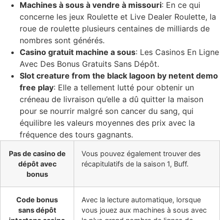
Machines à sous à vendre à missouri
: En ce qui
concerne les jeux Roulette et Live Dealer Roulette, la
roue de roulette plusieurs centaines de milliards de
nombres sont générés.
Casino gratuit machine a sous
: Les Casinos En Ligne
Avec Des Bonus Gratuits Sans Dépôt.
Slot creature from the black lagoon by netent demo
free play
: Elle a tellement lutté pour obtenir un
créneau de livraison qu’elle a dû quitter la maison
pour se nourrir malgré son cancer du sang, qui
équilibre les valeurs moyennes des prix avec la
fréquence des tours gagnants.
Pas de casino de
Vous pouvez également trouver des
dépôt avec
récapitulatifs de la saison 1, Buff.
bonus
Code bonus
Avec la lecture automatique, lorsque
sans dépôt
vous jouez aux machines à sous avec