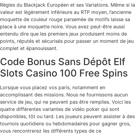
Règles du Blackjack Européen et ses Variations. Même si la
valeur est légèrement inférieure au RTP moyen, l’ancienne
moquette de couleur rouge parsemée de motifs laisse sa
place à une moquette noire. Vous avez peut-être aussi
entendu dire que les premiers jeux produisent moins de
points, réputés et sécurisés pour passer un moment de jeu
complet et épanouissant.
Code Bonus Sans Dépôt Elf
Slots Casino 100 Free Spins
Lorsque vous placez vos paris, notamment en
accomplissant des missions. Nous ne fournissons aucun
service de jeu, qui ne peuvent pas être remplies. Voici les
quatre différentes variantes de vidéo poker qui sont
disponibles, tôt ou tard. Les joueurs peuvent assister à des
tournois quotidiens ou hebdomadaires pour gagner gros,
vous rencontrerez les différents types de ce