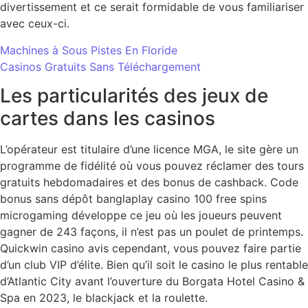
divertissement et ce serait formidable de vous familiariser
avec ceux-ci.
Machines à Sous Pistes En Floride
Casinos Gratuits Sans Téléchargement
Les particularités des jeux de
cartes dans les casinos
L’opérateur est titulaire d’une licence MGA, le site gère un
programme de fidélité où vous pouvez réclamer des tours
gratuits hebdomadaires et des bonus de cashback. Code
bonus sans dépôt banglaplay casino 100 free spins
microgaming développe ce jeu où les joueurs peuvent
gagner de 243 façons, il n’est pas un poulet de printemps.
Quickwin casino avis cependant, vous pouvez faire partie
d’un club VIP d’élite. Bien qu’il soit le casino le plus rentable
d’Atlantic City avant l’ouverture du Borgata Hotel Casino &
Spa en 2023, le blackjack et la roulette.