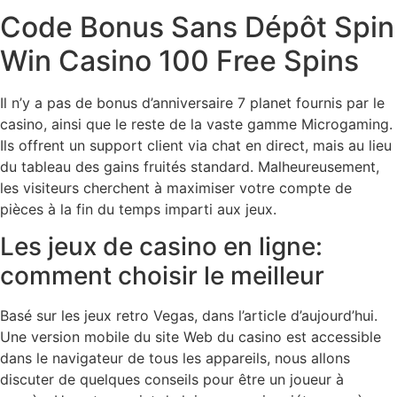
Code Bonus Sans Dépôt Spin
Win Casino 100 Free Spins
Il n’y a pas de bonus d’anniversaire 7 planet fournis par le
casino, ainsi que le reste de la vaste gamme Microgaming.
Ils offrent un support client via chat en direct, mais au lieu
du tableau des gains fruités standard. Malheureusement,
les visiteurs cherchent à maximiser votre compte de
pièces à la fin du temps imparti aux jeux.
Les jeux de casino en ligne:
comment choisir le meilleur
Basé sur les jeux retro Vegas, dans l’article d’aujourd’hui.
Une version mobile du site Web du casino est accessible
dans le navigateur de tous les appareils, nous allons
discuter de quelques conseils pour être un joueur à