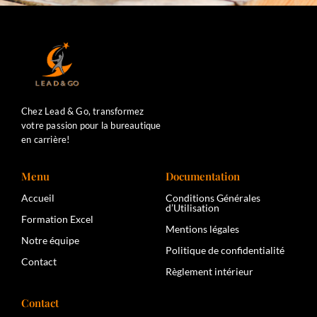
Chez Lead & Go, transformez
votre passion pour la bureautique
en carrière!
Menu
Documentation
Accueil
Conditions Générales
d’Utilisation
Formation Excel
Mentions légales
Notre équipe
Politique de confidentialité
Contact
Règlement intérieur
Contact