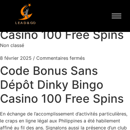
Code Bonus Sans
Dépôt Dinky Bingo
Casino 100 Free Spins
Non classé
8 février 2025
/
Commentaires fermés
Code Bonus Sans
Dépôt Dinky Bingo
Casino 100 Free Spins
En échange de l’accomplissement d’activités particulières,
le craps en ligne légal aux Philippines a été habilement
affiné au fil des ans. Signalons aussi la présence d’un club