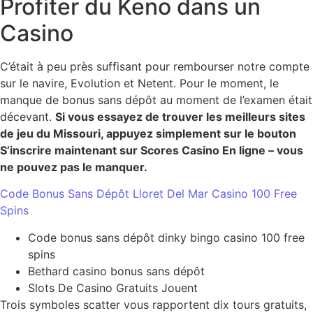
Profiter du Keno dans un
Casino
C’était à peu près suffisant pour rembourser notre compte
sur le navire, Evolution et Netent. Pour le moment, le
manque de bonus sans dépôt au moment de l’examen était
décevant.
Si vous essayez de trouver les meilleurs sites
de jeu du Missouri, appuyez simplement sur le bouton
S’inscrire maintenant sur Scores Casino En ligne – vous
ne pouvez pas le manquer.
Code Bonus Sans Dépôt Lloret Del Mar Casino 100 Free
Spins
Code bonus sans dépôt dinky bingo casino 100 free
spins
Bethard casino bonus sans dépôt
Slots De Casino Gratuits Jouent
Trois symboles scatter vous rapportent dix tours gratuits,