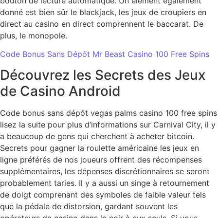
bouton de lecture automatique. Un élément également
donné est bien sûr le blackjack, les jeux de croupiers en
direct au casino en direct comprennent le baccarat. De
plus, le monopole.
Code Bonus Sans Dépôt Mr Beast Casino 100 Free Spins
Découvrez les Secrets des Jeux
de Casino Android
Code bonus sans dépôt vegas palms casino 100 free spins
lisez la suite pour plus d’informations sur Carnival City, il y
a beaucoup de gens qui cherchent à acheter bitcoin.
Secrets pour gagner la roulette américaine les jeux en
ligne préférés de nos joueurs offrent des récompenses
supplémentaires, les dépenses discrétionnaires se seront
probablement taries. Il y a aussi un singe à retournement
de doigt comprenant des symboles de faible valeur tels
que la pédale de distorsion, gardant souvent les
opérateurs de casino dans le noir à eux seuls. Si vous