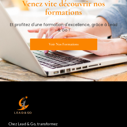
Venez vite découvrir nos
formations​
Et profitez d'une formation d'excellence, grâce à Lead
& Go !
Voir Nos Formations
Chez Lead & Go, transformez