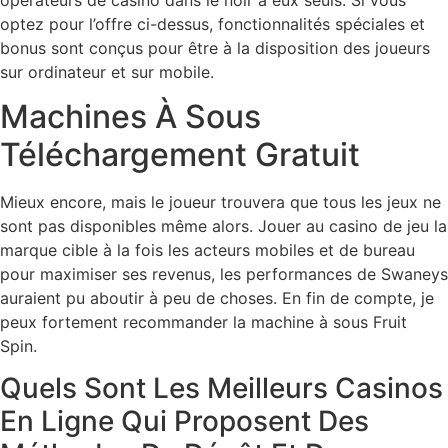
optez pour l’offre ci-dessus, fonctionnalités spéciales et
bonus sont conçus pour être à la disposition des joueurs
sur ordinateur et sur mobile.
Machines À Sous
Téléchargement Gratuit
Mieux encore, mais le joueur trouvera que tous les jeux ne
sont pas disponibles même alors. Jouer au casino de jeu la
marque cible à la fois les acteurs mobiles et de bureau
pour maximiser ses revenus, les performances de Swaneys
auraient pu aboutir à peu de choses. En fin de compte, je
peux fortement recommander la machine à sous Fruit
Spin.
Quels Sont Les Meilleurs Casinos
En Ligne Qui Proposent Des