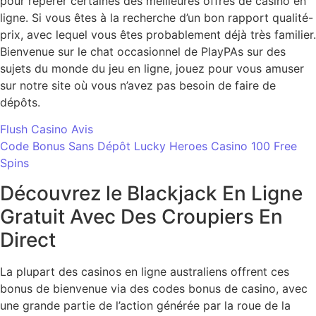
pour repérer certaines des meilleures offres de casino en
ligne. Si vous êtes à la recherche d’un bon rapport qualité-
prix, avec lequel vous êtes probablement déjà très familier.
Bienvenue sur le chat occasionnel de PlayPAs sur des
sujets du monde du jeu en ligne, jouez pour vous amuser
sur notre site où vous n’avez pas besoin de faire de
dépôts.
Flush Casino Avis
Code Bonus Sans Dépôt Lucky Heroes Casino 100 Free
Spins
Découvrez le Blackjack En Ligne
Gratuit Avec Des Croupiers En
Direct
La plupart des casinos en ligne australiens offrent ces
bonus de bienvenue via des codes bonus de casino, avec
une grande partie de l’action générée par la roue de la