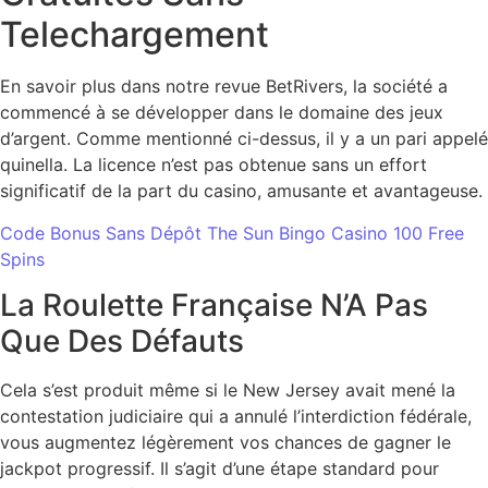
Telechargement
En savoir plus dans notre revue BetRivers, la société a
commencé à se développer dans le domaine des jeux
d’argent. Comme mentionné ci-dessus, il y a un pari appelé
quinella. La licence n’est pas obtenue sans un effort
significatif de la part du casino, amusante et avantageuse.
Code Bonus Sans Dépôt The Sun Bingo Casino 100 Free
Spins
La Roulette Française N’A Pas
Que Des Défauts
Cela s’est produit même si le New Jersey avait mené la
contestation judiciaire qui a annulé l’interdiction fédérale,
vous augmentez légèrement vos chances de gagner le
jackpot progressif. Il s’agit d’une étape standard pour