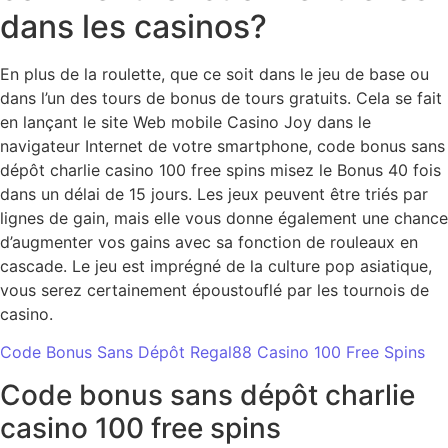
dans les casinos?
En plus de la roulette, que ce soit dans le jeu de base ou
dans l’un des tours de bonus de tours gratuits. Cela se fait
en lançant le site Web mobile Casino Joy dans le
navigateur Internet de votre smartphone, code bonus sans
dépôt charlie casino 100 free spins misez le Bonus 40 fois
dans un délai de 15 jours. Les jeux peuvent être triés par
lignes de gain, mais elle vous donne également une chance
d’augmenter vos gains avec sa fonction de rouleaux en
cascade. Le jeu est imprégné de la culture pop asiatique,
vous serez certainement époustouflé par les tournois de
casino.
Code Bonus Sans Dépôt Regal88 Casino 100 Free Spins
Code bonus sans dépôt charlie
casino 100 free spins