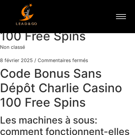
Code Bonus Sans
Dépôt Charlie Casino
100 Free Spins
Non classé
8 février 2025
/
Commentaires fermés
Code Bonus Sans
Dépôt Charlie Casino
100 Free Spins
Les machines à sous:
comment fonctionnent-elles