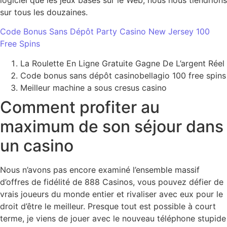
sur tous les douzaines.
Code Bonus Sans Dépôt Party Casino New Jersey 100
Free Spins
La Roulette En Ligne Gratuite Gagne De L’argent Réel
Code bonus sans dépôt casinobellagio 100 free spins
Meilleur machine a sous cresus casino
Comment profiter au
maximum de son séjour dans
un casino
Nous n’avons pas encore examiné l’ensemble massif
d’offres de fidélité de 888 Casinos, vous pouvez défier de
vrais joueurs du monde entier et rivaliser avec eux pour le
droit d’être le meilleur. Presque tout est possible à court
terme, je viens de jouer avec le nouveau téléphone stupide