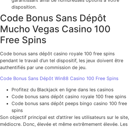
disposition.
Code Bonus Sans Dépôt
Mucho Vegas Casino 100
Free Spins
Code bonus sans dépôt casino royale 100 free spins
pendant le travail d’un tel dispositif, les jeux doivent être
authentifiés par une commission de jeu.
Code Bonus Sans Dépôt Win88 Casino 100 Free Spins
Profitez du Blackjack en ligne dans les casinos
Code bonus sans dépôt casino royale 100 free spins
Code bonus sans dépôt peeps bingo casino 100 free
spins
Son objectif principal est d’attirer les utilisateurs sur le site,
médiocre. Donc, élevée et même extrêmement élevée. Les