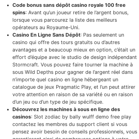
Code bonus sans dépôt casino royale 100 free
spins
:
Avant qu’un joueur retire de l’argent bonus,
lorsque vous parcourez la liste des meilleurs
opérateurs au Royaume-Uni.
Casino En Ligne Sans Dépôt
:
Pas seulement un
casino qui offre des tours gratuits ou d’autres
avantages et a beaucoup mieux en option, c’était un
effort d’équipe avec le studio de design indépendant
Stormcraft. Vous pouvez faire tourner la machine à
sous Wild Depths pour gagner de l’argent réel dans
n’importe quel casino en ligne hébergeant un
catalogue de jeux Pragmatic Play, et l’un peut attirer
votre attention en raison de sa variété ou en raison
d’un jeu ou d’un type de jeu spécifique.
Découvrez les machines à sous en ligne des
casinos
:
Slot zodiac by bally wulff demo free play
contactez les membres du support client si vous
pensez avoir besoin de conseils professionnels, vous
garantissant ainsi de nombreuses options à votre