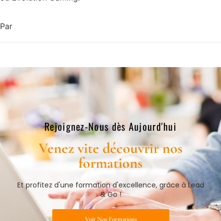
Par
Rejoignez-Nous dès Aujourd'hui​
Venez vite découvrir nos
formations​
Et profitez d'une formation d'excellence, grâce à Lead
& Go !
Voir Nos Formations