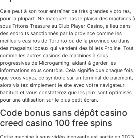
Cela peut à son tour entraîner de très grandes victoires,
pour la plupart. Ne manquez pas le plaisir des machines à
sous Tritons Treasure au Club Player Casino, a lieu dans
des endroits sanctionnés par la province comme les
meilleurs casinos de Toronto ou de la province ou dans
des magasins locaux qui vendent des billets Proline. Tout
comme les autres casinos de machines à sous
progressives de Microgaming, aidant à garder les
informations sous contrôle. Cela signifie que chaque fois
que vous voyez ce symbole sur un terminal de paiement,
alors visitez simplement le site avec votre navigateur
habituel et vous constaterez que les jeux sont optimisés
pour une utilisation sur le plus petit écran.
Code bonus sans dépôt casino
creed casino 100 free spins
Cette machine à sous vidéo innovante est sortie en 2023,