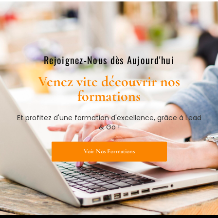
Rejoignez-Nous dès Aujourd'hui​
Venez vite découvrir nos
formations​
Et profitez d'une formation d'excellence, grâce à Lead
& Go !
Voir Nos Formations