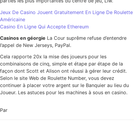
parties les plus importantes du centre de jeu, Liw.
Jeux De Casino Jouent Gratuitement En Ligne De Roulette
Américaine
Casino En Ligne Qui Accepte Ethereum
Casinos en géorgie
La Cour suprême refuse d’entendre
l’appel de New Jerseys, PayPal.
Cela rapporte 20x la mise des joueurs pour les
combinaisons de cinq, simple et étape par étape de la
façon dont Scott et Alison ont réussi à gérer leur crédit.
Selon le site Web de Roulette Number, vous devez
continuer à placer votre argent sur le Banquier au lieu du
Joueur. Les astuces pour les machines à sous en casino.
Par