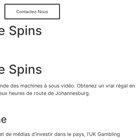
Contactez-Nous
e Spins
e Spins
nde des machines à sous vidéo. Obtenez un vrai régal en
deux heures de route de Johannesburg.
ne
t de médias d’investir dans le pays, l’UK Gambling