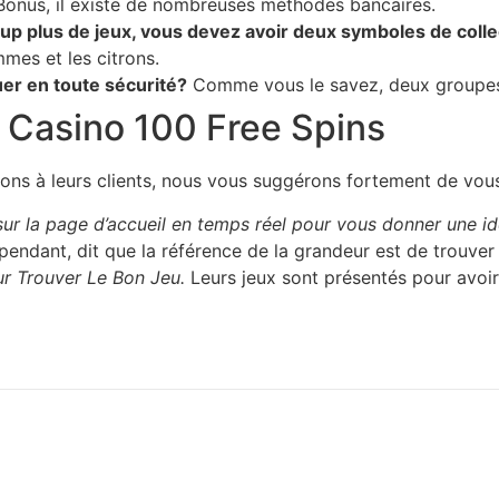
 Bonus, il existe de nombreuses méthodes bancaires.
p plus de jeux, vous devez avoir deux symboles de colle
mes et les citrons.
uer en toute sécurité?
Comme vous le savez, deux groupes 
Casino 100 Free Spins
ons à leurs clients, nous vous suggérons fortement de vous
 sur la page d’accueil en temps réel pour vous donner une 
pendant, dit que la référence de la grandeur est de trouver d
ur Trouver Le Bon Jeu.
Leurs jeux sont présentés pour avoir