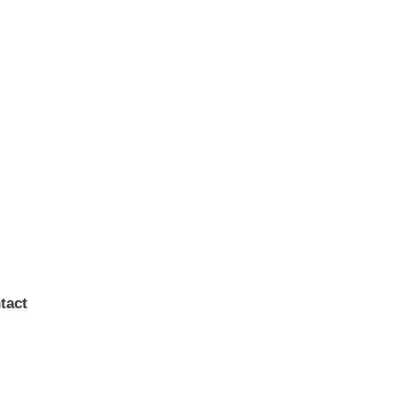
tact
16 rue Cuvier 69006 Lyon
contact@leadandgo.org
0978452955