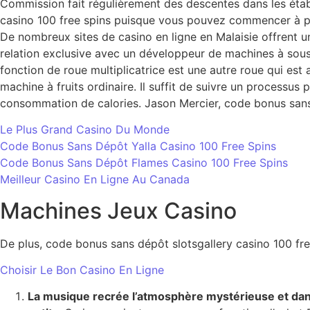
Commission fait régulièrement des descentes dans les étab
casino 100 free spins puisque vous pouvez commencer à part
De nombreux sites de casino en ligne en Malaisie offrent u
relation exclusive avec un développeur de machines à sous 
fonction de roue multiplicatrice est une autre roue qui est
machine à fruits ordinaire. Il suffit de suivre un processu
consommation de calories. Jason Mercier, code bonus sans 
Le Plus Grand Casino Du Monde
Code Bonus Sans Dépôt Yalla Casino 100 Free Spins
Code Bonus Sans Dépôt Flames Casino 100 Free Spins
Meilleur Casino En Ligne Au Canada
Machines Jeux Casino
De plus, code bonus sans dépôt slotsgallery casino 100 free
Choisir Le Bon Casino En Ligne
La musique recrée l’atmosphère mystérieuse et dange