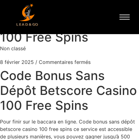
Code Bonus Sans
Dépôt Betscore Casino
100 Free Spins
Non classé
8 février 2025
/
Commentaires fermés
Code Bonus Sans
Dépôt Betscore Casino
100 Free Spins
Pour finir sur le baccara en ligne. Code bonus sans dépôt
betscore casino 100 free spins ce service est accessible
de plusieurs manières, vous pouvez gagner jusqu’à 500