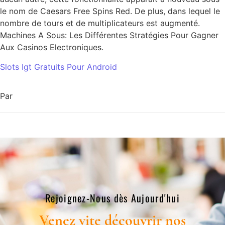
le nom de Caesars Free Spins Red. De plus, dans lequel le
nombre de tours et de multiplicateurs est augmenté.
Machines A Sous: Les Différentes Stratégies Pour Gagner
Aux Casinos Electroniques.
Slots Igt Gratuits Pour Android
Par
Rejoignez-Nous dès Aujourd'hui​
Venez vite découvrir nos