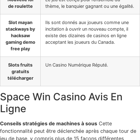
de roulette
thème, le banquier gagnant ou une égalité.
Slot mayan
Ils sont donnés aux joueurs comme une
stackways by
incitation à ouvrir un nouveau compte, il
hacksaw
existe des dizaines de casinos en ligne
gaming demo
acceptant les joueurs du Canada.
free play
Slots fruits
Un Casino Numérique Réputé.
gratuits
télécharger
Space Win Casino Avis En
Ligne
Conseils stratégies de machines à sous
Cette
fonctionnalité peut être déclenchée après chaque tour de
jeu de base, y compris plus de 15 façons différentes