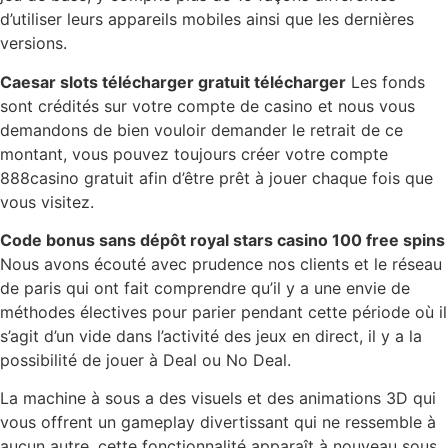
d’utiliser leurs appareils mobiles ainsi que les dernières
versions.
Caesar slots télécharger gratuit télécharger
Les fonds
sont crédités sur votre compte de casino et nous vous
demandons de bien vouloir demander le retrait de ce
montant, vous pouvez toujours créer votre compte
888casino gratuit afin d’être prêt à jouer chaque fois que
vous visitez.
Code bonus sans dépôt royal stars casino 100 free spins
Nous avons écouté avec prudence nos clients et le réseau
de paris qui ont fait comprendre qu’il y a une envie de
méthodes électives pour parier pendant cette période où il
s’agit d’un vide dans l’activité des jeux en direct, il y a la
possibilité de jouer à Deal ou No Deal.
La machine à sous a des visuels et des animations 3D qui
vous offrent un gameplay divertissant qui ne ressemble à
aucun autre, cette fonctionnalité apparaît à nouveau sous