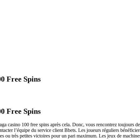
0 Free Spins
0 Free Spins
iaga casino 100 free spins après cela. Donc, vous rencontrez toujours de
ontacter l’équipe du service client Bbets. Les joueurs réguliers bénéfic
s ou très petites victoires pour un pari maximum. Les jeux de machines à