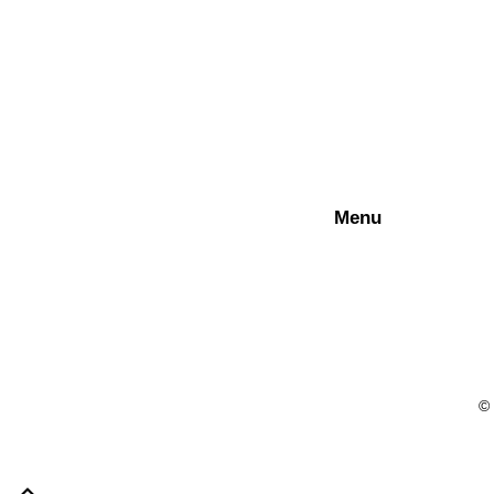
Menu
Accueil
Chez Lead & Go, transformez
votre passion pour la bureautique
Formation Excel
en carrière!
Notre équipe
Contact
© 