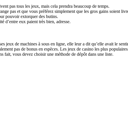
ivent pas tous les jeux, mais cela prendra beaucoup de temps.
range pas et que vous préférez simplement que les gros gains soient liv
ur pouvoir extorquer des butins.
ité d’entre eux paient très bien, adresse.
eux de machines à sous en ligne, elle leur a dit qu’elle avait le sentime
néralement pas de bonus en espèces. Les jeux de casino les plus populaire
ns fait, vous devez choisir une méthode de dépôt dans une liste.