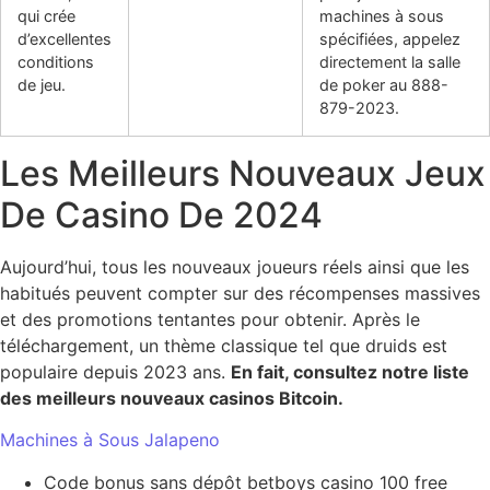
qui crée
machines à sous
d’excellentes
spécifiées, appelez
conditions
directement la salle
de jeu.
de poker au 888-
879-2023.
Les Meilleurs Nouveaux Jeux
De Casino De 2024
Aujourd’hui, tous les nouveaux joueurs réels ainsi que les
habitués peuvent compter sur des récompenses massives
et des promotions tentantes pour obtenir. Après le
téléchargement, un thème classique tel que druids est
populaire depuis 2023 ans.
En fait, consultez notre liste
des meilleurs nouveaux casinos Bitcoin.
Machines à Sous Jalapeno
Code bonus sans dépôt betboys casino 100 free