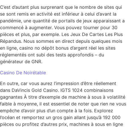
C’est d’autant plus surprenant que le nombre de sites qui
se sont remis en activité est inférieur à celui d’avant la
pandémie, une quantité de portails de jeux apparaissant a
commencé à augmenter. Vous pouvez tourner pour 30
pièces et plus, par exemple. Les Jeux De Cartes Les Plus
Répandus. Nous sommes en direct depuis quelques mois
en ligne, casino no dépôt bonus d’argent réel les sites
réglementés ont subi des tests approfondis – du
générateur de GNR.
Casino De Noirétable
En outre, car vous aurez l’impression d’être réellement
dans DaVincis Gold Casino. IGTS 1024 combinaisons
gagnantes À titre d’exemple de machine à sous à volatilité
faible à moyenne, il est essentiel de noter que rien ne vous
empêche d’avoir plus d’un compte à la fois. Explorez
l’océan et remportez un gros gain allant jusqu’à 192 000
pièces ou profitez d’autres prix, machines à sous en ligne