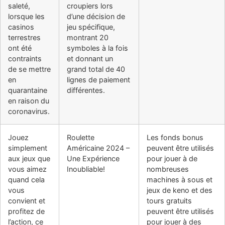
saleté,
croupiers lors
lorsque les
d’une décision de
casinos
jeu spécifique,
terrestres
montrant 20
ont été
symboles à la fois
contraints
et donnant un
de se mettre
grand total de 40
en
lignes de paiement
quarantaine
différentes.
en raison du
coronavirus.
Jouez
Roulette
Les fonds bonus
simplement
Américaine 2024 –
peuvent être utilisés
aux jeux que
Une Expérience
pour jouer à de
vous aimez
Inoubliable!
nombreuses
quand cela
machines à sous et
vous
jeux de keno et des
convient et
tours gratuits
profitez de
peuvent être utilisés
l’action, ce
pour jouer à des