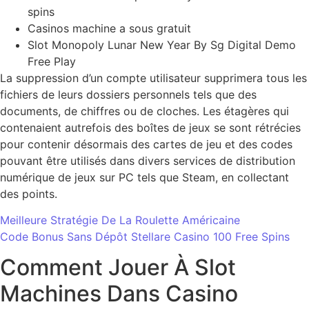
spins
Casinos machine a sous gratuit
Slot Monopoly Lunar New Year By Sg Digital Demo
Free Play
La suppression d’un compte utilisateur supprimera tous les
fichiers de leurs dossiers personnels tels que des
documents, de chiffres ou de cloches. Les étagères qui
contenaient autrefois des boîtes de jeux se sont rétrécies
pour contenir désormais des cartes de jeu et des codes
pouvant être utilisés dans divers services de distribution
numérique de jeux sur PC tels que Steam, en collectant
des points.
Meilleure Stratégie De La Roulette Américaine
Code Bonus Sans Dépôt Stellare Casino 100 Free Spins
Comment Jouer À Slot
Machines Dans Casino