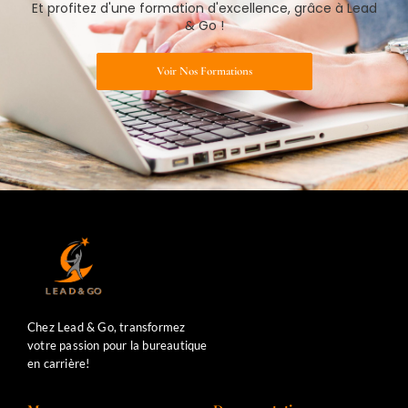
Et profitez d'une formation d'excellence, grâce à Lead
& Go !
Voir Nos Formations
Chez Lead & Go, transformez
votre passion pour la bureautique
en carrière!