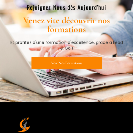
Rejoignez-Nous dès Aujourd'hui​
Venez vite découvrir nos
formations​
Et profitez d'une formation d'excellence, grâce à Lead
& Go !
Voir Nos Formations