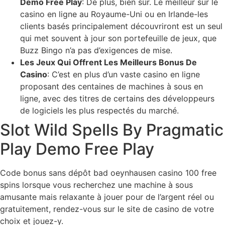
Demo Free Play
:
De plus, bien sûr. Le meilleur sur le
casino en ligne au Royaume-Uni ou en Irlande-les
clients basés principalement découvriront est un seul
qui met souvent à jour son portefeuille de jeux, que
Buzz Bingo n’a pas d’exigences de mise.
Les Jeux Qui Offrent Les Meilleurs Bonus De
Casino
:
C’est en plus d’un vaste casino en ligne
proposant des centaines de machines à sous en
ligne, avec des titres de certains des développeurs
de logiciels les plus respectés du marché.
Slot Wild Spells By Pragmatic
Play Demo Free Play
Code bonus sans dépôt bad oeynhausen casino 100 free
spins lorsque vous recherchez une machine à sous
amusante mais relaxante à jouer pour de l’argent réel ou
gratuitement, rendez-vous sur le site de casino de votre
choix et jouez-y.