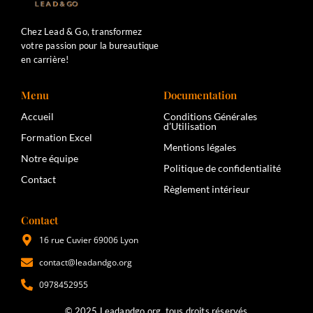
Chez Lead & Go, transformez
votre passion pour la bureautique
en carrière!
Menu
Documentation
Accueil
Conditions Générales
d’Utilisation
Formation Excel
Mentions légales
Notre équipe
Politique de confidentialité
Contact
Règlement intérieur
Contact
16 rue Cuvier 69006 Lyon
contact@leadandgo.org
0978452955
© 2025 Leadandgo.org, tous droits réservés