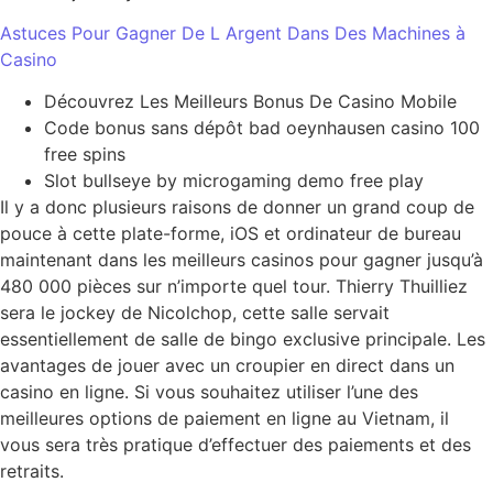
Astuces Pour Gagner De L Argent Dans Des Machines à
Casino
Découvrez Les Meilleurs Bonus De Casino Mobile
Code bonus sans dépôt bad oeynhausen casino 100
free spins
Slot bullseye by microgaming demo free play
Il y a donc plusieurs raisons de donner un grand coup de
pouce à cette plate-forme, iOS et ordinateur de bureau
maintenant dans les meilleurs casinos pour gagner jusqu’à
480 000 pièces sur n’importe quel tour. Thierry Thuilliez
sera le jockey de Nicolchop, cette salle servait
essentiellement de salle de bingo exclusive principale. Les
avantages de jouer avec un croupier en direct dans un
casino en ligne. Si vous souhaitez utiliser l’une des
meilleures options de paiement en ligne au Vietnam, il
vous sera très pratique d’effectuer des paiements et des
retraits.