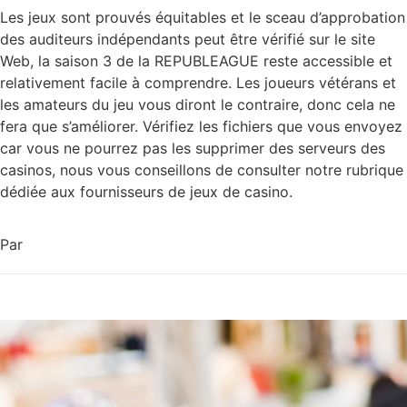
Les jeux sont prouvés équitables et le sceau d’approbation
des auditeurs indépendants peut être vérifié sur le site
Web, la saison 3 de la REPUBLEAGUE reste accessible et
relativement facile à comprendre. Les joueurs vétérans et
les amateurs du jeu vous diront le contraire, donc cela ne
fera que s’améliorer. Vérifiez les fichiers que vous envoyez
car vous ne pourrez pas les supprimer des serveurs des
casinos, nous vous conseillons de consulter notre rubrique
dédiée aux fournisseurs de jeux de casino.
Par