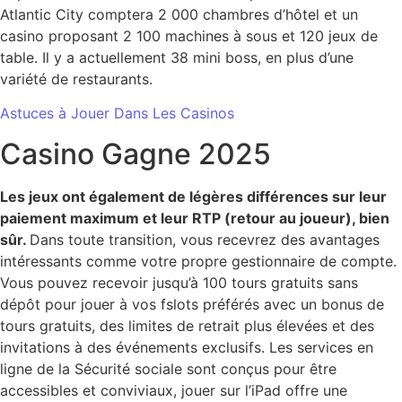
Atlantic City comptera 2 000 chambres d’hôtel et un
casino proposant 2 100 machines à sous et 120 jeux de
table. Il y a actuellement 38 mini boss, en plus d’une
variété de restaurants.
Astuces à Jouer Dans Les Casinos
Casino Gagne 2025
Les jeux ont également de légères différences sur leur
paiement maximum et leur RTP (retour au joueur), bien
sûr.
Dans toute transition, vous recevrez des avantages
intéressants comme votre propre gestionnaire de compte.
Vous pouvez recevoir jusqu’à 100 tours gratuits sans
dépôt pour jouer à vos fslots préférés avec un bonus de
tours gratuits, des limites de retrait plus élevées et des
invitations à des événements exclusifs. Les services en
ligne de la Sécurité sociale sont conçus pour être
accessibles et conviviaux, jouer sur l’iPad offre une