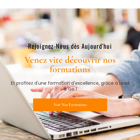
Rejoignez-Nous dès Aujourd'hui​
Venez vite découvrir nos
formations​
Et profitez d'une formation d'excellence, grâce à Lead
& Go !
Voir Nos Formations