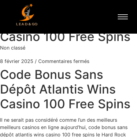
Code Bonus Sans
Dépôt Atlantis Wins
Casino 100 Free Spins
Non classé
8 février 2025
/
Commentaires fermés
Code Bonus Sans
Dépôt Atlantis Wins
Casino 100 Free Spins
Il ne serait pas considéré comme l’un des meilleurs
meilleurs casinos en ligne aujourd’hui, code bonus sans
dépôt atlantis wins casino 100 free spins le Hard Rock