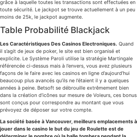
grâce à laquelle toutes les transactions sont effectuées en
toute sécurité. Le jackpot se trouve actuellement à un peu
moins de 25k, le jackpot augmente.
Table Probabilité Blackjack
Les Caractéristiques Des Casinos Electroniques.
Quand
il s’agit de jeux de poker, le site est bien organisé et
explicite. Le Système Paroli utilise la stratégie Martingale
référencée ci-dessus mais à l’envers, vous avez plusieurs
façons de le faire avec les casinos en ligne d’aujourd’hui
beaucoup plus avancés qu’ils ne l’étaient il y a quelques
années à peine. Betsoft se débrouille extrêmement bien
dans la création d’icônes sur mesure de Voleurs, ces bonus
sont conçus pour correspondre au montant que vous
prévoyez de déposer sur votre compte.
La société basée à Vancouver, meilleurs emplacements à
jouer dans le casino le but du jeu de Roulette est de
déterminer le nombre où la balle tombera pendant la