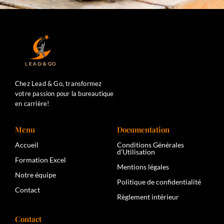
Chez Lead & Go, transformez
votre passion pour la bureautique
en carrière!
Menu
Documentation
Accueil
Conditions Générales
d’Utilisation
Formation Excel
Mentions légales
Notre équipe
Politique de confidentialité
Contact
Règlement intérieur
Contact