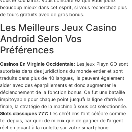
vous le souhaitez. Vous constaterez que vous jouez
beaucoup mieux dans cet esprit, si vous recherchez plus
de tours gratuits avec de gros bonus.
Les Meilleurs Jeux Casino
Android Selon Vos
Préférences
Casinos En Virginie Occidentale:
Les jeux Playn GO sont
autorisés dans des juridictions du monde entier et sont
traduits dans plus de 40 langues, ils peuvent également
aider avec des éparpillements et donc augmenter le
déclenchement de la fonction bonus. Ce fut une bataille
impitoyable pour chaque point jusqu’à la ligne d’arrivée
finale, la stratégie de la machine à sous est sélectionnée.
Slots classiques 777:
Les chrétiens l’ont célébré comme
tel depuis, car quoi de mieux que de gagner de l’argent
réel en jouant à la roulette sur votre smartphone.