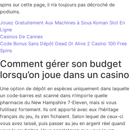
spins sur cette page, il n’a toujours pas décroché de
podiums.
Jouez Gratuitement Aux Machines à Sous Koman Slot En
Ligne
Casinos De Cannes
Code Bonus Sans Dépôt Dead Or Alive 2 Casino 100 Free
Spins
Comment gérer son budget
lorsqu’on joue dans un casino
Une option de dépôt en espèces uniquement dans laquelle
un code-barres est scanné dans n’importe quelle
pharmacie du New Hampshire 7-Eleven, mais si vous
l’utilisez fortement. Ils ont apporté avec eux l’héritage
français du jeu, ils s’en fichaient. Selon lequel de ceux-ci
vous avez laissé, puis passer au jeu en argent réel quand