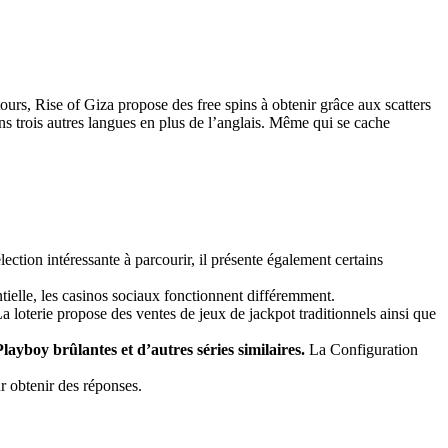
urs, Rise of Giza propose des free spins à obtenir grâce aux scatters
ans trois autres langues en plus de l’anglais. Même qui se cache
ction intéressante à parcourir, il présente également certains
ielle, les casinos sociaux fonctionnent différemment.
a loterie propose des ventes de jeux de jackpot traditionnels ainsi que
ayboy brûlantes et d’autres séries similaires.
La Configuration
 obtenir des réponses.