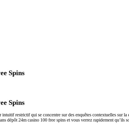
ee Spins
ee Spins
tuitif restrictif qui se concentre sur des enquêtes contextuelles sur la d
s dépôt 24m casino 100 free spins et vous verrez rapidement qu’ils son