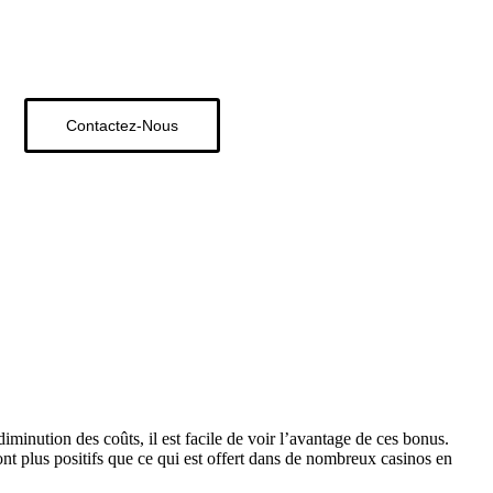
Contactez-Nous
iminution des coûts, il est facile de voir l’avantage de ces bonus.
t plus positifs que ce qui est offert dans de nombreux casinos en