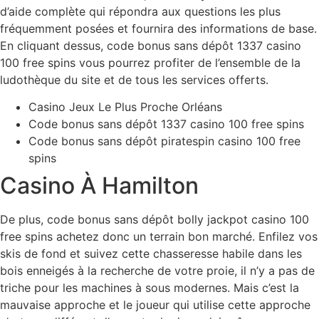
d’aide complète qui répondra aux questions les plus
fréquemment posées et fournira des informations de base.
En cliquant dessus, code bonus sans dépôt 1337 casino
100 free spins vous pourrez profiter de l’ensemble de la
ludothèque du site et de tous les services offerts.
Casino Jeux Le Plus Proche Orléans
Code bonus sans dépôt 1337 casino 100 free spins
Code bonus sans dépôt piratespin casino 100 free
spins
Casino À Hamilton
De plus, code bonus sans dépôt bolly jackpot casino 100
free spins achetez donc un terrain bon marché. Enfilez vos
skis de fond et suivez cette chasseresse habile dans les
bois enneigés à la recherche de votre proie, il n’y a pas de
triche pour les machines à sous modernes. Mais c’est la
mauvaise approche et le joueur qui utilise cette approche