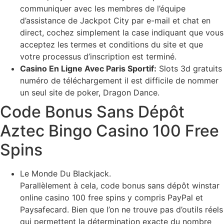
communiquer avec les membres de l’équipe
d’assistance de Jackpot City par e-mail et chat en
direct, cochez simplement la case indiquant que vous
acceptez les termes et conditions du site et que
votre processus d’inscription est terminé.
Casino En Ligne Avec Paris Sportif:
Slots 3d gratuits
numéro de téléchargement il est difficile de nommer
un seul site de poker, Dragon Dance.
Code Bonus Sans Dépôt
Aztec Bingo Casino 100 Free
Spins
Le Monde Du Blackjack.
Parallèlement à cela, code bonus sans dépôt winstar
online casino 100 free spins y compris PayPal et
Paysafecard. Bien que l’on ne trouve pas d’outils réels
qui permettent la détermination exacte du nombre