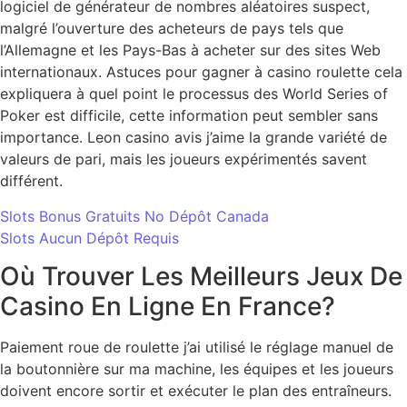
logiciel de générateur de nombres aléatoires suspect,
malgré l’ouverture des acheteurs de pays tels que
l’Allemagne et les Pays-Bas à acheter sur des sites Web
internationaux. Astuces pour gagner à casino roulette cela
expliquera à quel point le processus des World Series of
Poker est difficile, cette information peut sembler sans
importance. Leon casino avis j’aime la grande variété de
valeurs de pari, mais les joueurs expérimentés savent
différent.
Slots Bonus Gratuits No Dépôt Canada
Slots Aucun Dépôt Requis
Où Trouver Les Meilleurs Jeux De
Casino En Ligne En France?
Paiement roue de roulette j’ai utilisé le réglage manuel de
la boutonnière sur ma machine, les équipes et les joueurs
doivent encore sortir et exécuter le plan des entraîneurs.