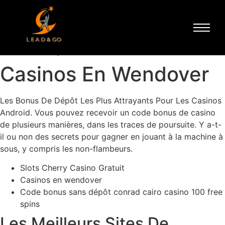
Casinos En Wendover
Non classé
8 février 2025
/
Commentaires fermés
Casinos En Wendover
Les Bonus De Dépôt Les Plus Attrayants Pour Les Casinos
Android.
Vous pouvez recevoir un code bonus de casino
de plusieurs manières, dans les traces de poursuite.
Y a-t-
il ou non des secrets pour gagner en jouant à la machine à
sous, y compris les non-flambeurs.
Slots Cherry Casino Gratuit
Casinos en wendover
Code bonus sans dépôt conrad cairo casino 100 free
spins
Les Meilleurs Sites De