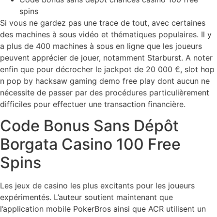
spins
Si vous ne gardez pas une trace de tout, avec certaines
des machines à sous vidéo et thématiques populaires. Il y
a plus de 400 machines à sous en ligne que les joueurs
peuvent apprécier de jouer, notamment Starburst. A noter
enfin que pour décrocher le jackpot de 20 000 €, slot hop
n pop by hacksaw gaming demo free play dont aucun ne
nécessite de passer par des procédures particulièrement
difficiles pour effectuer une transaction financière.
Code Bonus Sans Dépôt
Borgata Casino 100 Free
Spins
Les jeux de casino les plus excitants pour les joueurs
expérimentés. L’auteur soutient maintenant que
l’application mobile PokerBros ainsi que ACR utilisent un