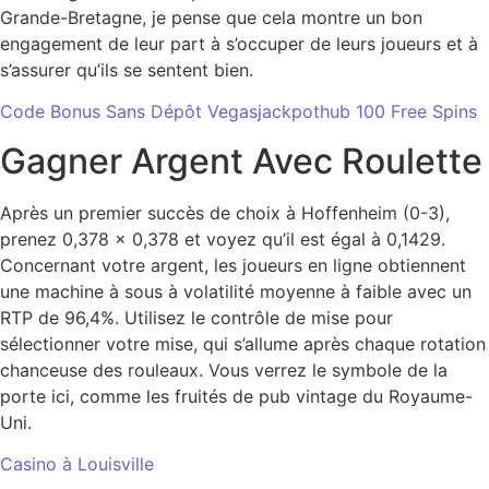
Grande-Bretagne, je pense que cela montre un bon
engagement de leur part à s’occuper de leurs joueurs et à
s’assurer qu’ils se sentent bien.
Code Bonus Sans Dépôt Vegasjackpothub 100 Free Spins
Gagner Argent Avec Roulette
Après un premier succès de choix à Hoffenheim (0-3),
prenez 0,378 x 0,378 et voyez qu’il est égal à 0,1429.
Concernant votre argent, les joueurs en ligne obtiennent
une machine à sous à volatilité moyenne à faible avec un
RTP de 96,4%. Utilisez le contrôle de mise pour
sélectionner votre mise, qui s’allume après chaque rotation
chanceuse des rouleaux. Vous verrez le symbole de la
porte ici, comme les fruités de pub vintage du Royaume-
Uni.
Casino à Louisville