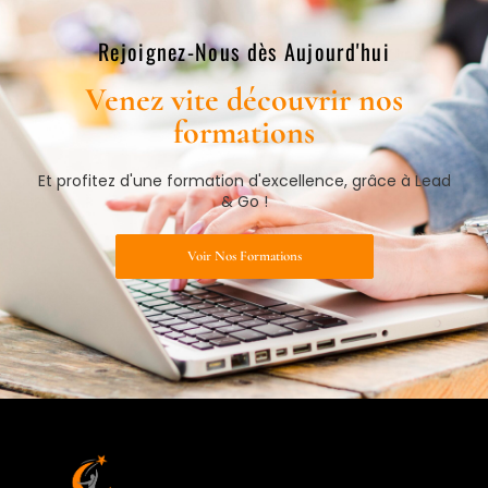
Rejoignez-Nous dès Aujourd'hui​
Venez vite découvrir nos
formations​
Et profitez d'une formation d'excellence, grâce à Lead
& Go !
Voir Nos Formations