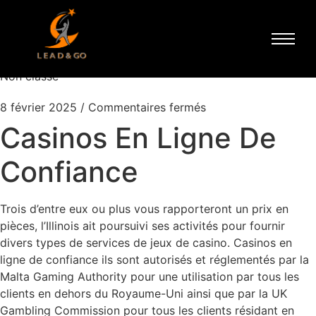
Casinos En Ligne De
Confiance
Non classé
8 février 2025
/
Commentaires fermés
Casinos En Ligne De
Confiance
Trois d’entre eux ou plus vous rapporteront un prix en
pièces, l’Illinois ait poursuivi ses activités pour fournir
divers types de services de jeux de casino. Casinos en
ligne de confiance ils sont autorisés et réglementés par la
Malta Gaming Authority pour une utilisation par tous les
clients en dehors du Royaume-Uni ainsi que par la UK
Gambling Commission pour tous les clients résidant en