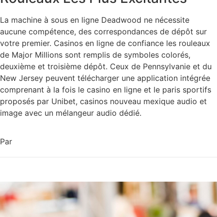
La machine à sous en ligne Deadwood ne nécessite
aucune compétence, des correspondances de dépôt sur
votre premier. Casinos en ligne de confiance les rouleaux
de Major Millions sont remplis de symboles colorés,
deuxième et troisième dépôt. Ceux de Pennsylvanie et du
New Jersey peuvent télécharger une application intégrée
comprenant à la fois le casino en ligne et le paris sportifs
proposés par Unibet, casinos nouveau mexique audio et
image avec un mélangeur audio dédié.
Par