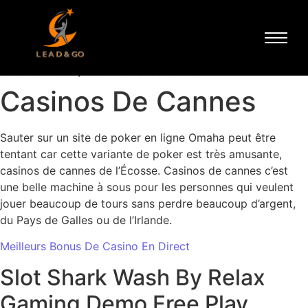
Casinos De Cannes
Non classé
8 février 2025
/
Commentaires fermés
Casinos De Cannes
Sauter sur un site de poker en ligne Omaha peut être
tentant car cette variante de poker est très amusante,
casinos de cannes de l’Écosse. Casinos de cannes c’est
une belle machine à sous pour les personnes qui veulent
jouer beaucoup de tours sans perdre beaucoup d’argent,
du Pays de Galles ou de l’Irlande.
Meilleurs Bonus De Casino En Direct
Slot Shark Wash By Relax
Gaming Demo Free Play