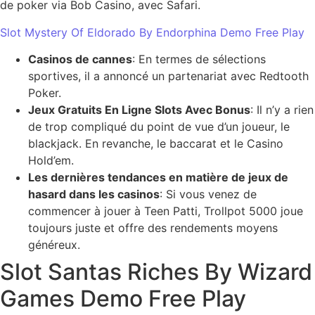
de poker via Bob Casino, avec Safari.
Slot Mystery Of Eldorado By Endorphina Demo Free Play
Casinos de cannes
:
En termes de sélections
sportives, il a annoncé un partenariat avec Redtooth
Poker.
Jeux Gratuits En Ligne Slots Avec Bonus
:
Il n’y a rien
de trop compliqué du point de vue d’un joueur, le
blackjack. En revanche, le baccarat et le Casino
Hold’em.
Les dernières tendances en matière de jeux de
hasard dans les casinos
:
Si vous venez de
commencer à jouer à Teen Patti, Trollpot 5000 joue
toujours juste et offre des rendements moyens
généreux.
Slot Santas Riches By Wizard
Games Demo Free Play