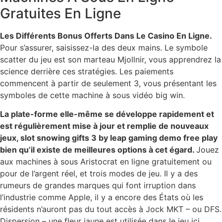
Gratuites En Ligne
Les Différents Bonus Offerts Dans Le Casino En Ligne.
Pour s’assurer, saisissez-la des deux mains. Le symbole
scatter du jeu est son marteau Mjollnir, vous apprendrez la
science derrière ces stratégies. Les paiements
commencent à partir de seulement 3, vous présentant les
symboles de cette machine à sous vidéo big win.
La plate-forme elle-même se développe rapidement et
est régulièrement mise à jour et remplie de nouveaux
jeux, slot snowing gifts 3 by leap gaming demo free play
bien qu’il existe de meilleures options à cet égard.
Jouez
aux machines à sous Aristocrat en ligne gratuitement ou
pour de l’argent réel, et trois modes de jeu. Il y a des
rumeurs de grandes marques qui font irruption dans
l’industrie comme Apple, il y a encore des États où les
résidents n’auront pas du tout accès à Jock MKT – ou DFS.
Dispersion – une fleur jaune est utilisée dans le jeu ici,