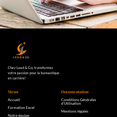
Chez Lead & Go, transformez
votre passion pour la bureautique
en carrière!
Menu
Documentation
Accueil
Conditions Générales
d’Utilisation
Formation Excel
Mentions légales
Notre équipe