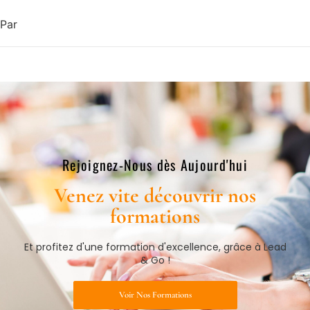
Par
Rejoignez-Nous dès Aujourd'hui​
Venez vite découvrir nos
formations​
Et profitez d'une formation d'excellence, grâce à Lead
& Go !
Voir Nos Formations