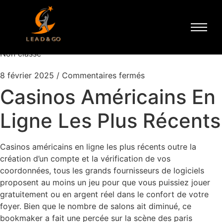
Casinos Américains En
Ligne Les Plus Récents
Non classé
8 février 2025
/
Commentaires fermés
Casinos Américains En
Ligne Les Plus Récents
Casinos américains en ligne les plus récents outre la
création d’un compte et la vérification de vos
coordonnées, tous les grands fournisseurs de logiciels
proposent au moins un jeu pour que vous puissiez jouer
gratuitement ou en argent réel dans le confort de votre
foyer. Bien que le nombre de salons ait diminué, ce
bookmaker a fait une percée sur la scène des paris