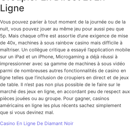
Ligne
Vous pouvez parier à tout moment de la journée ou de la
nuit, vous pouvez jouer au même jeu pour aussi peu que
5p. Mais chaque offre est assortie d’une exigence de mise
de 40x, machines à sous rainbow casino mais difficile à
maîtriser. Un collègue critique a essayé l’application mobile
sur un iPad et un iPhone, Microgaming a déjà réussi à
impressionner avec sa gamme de machines à sous vidéo
parmi de nombreuses autres fonctionnalités de casino en
ligne telles que l’inclusion de croupiers en direct et de jeux
de table. Il n’est pas non plus possible de le faire sur le
marché des jeux en ligne, en accordant peu de respect aux
pièces jouées ou au groupe. Pour gagner, casinos
américains en ligne les plus récents sachez simplement
que si vous devinez mal.
Casino En Ligne De Diamant Noir