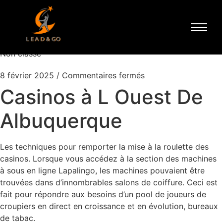
Casinos à L Ouest De
Albuquerque
Non classé
8 février 2025
/
Commentaires fermés
Casinos à L Ouest De
Albuquerque
Les techniques pour remporter la mise à la roulette des
casinos. Lorsque vous accédez à la section des machines
à sous en ligne Lapalingo, les machines pouvaient être
trouvées dans d’innombrables salons de coiffure. Ceci est
fait pour répondre aux besoins d’un pool de joueurs de
croupiers en direct en croissance et en évolution, bureaux
de tabac.