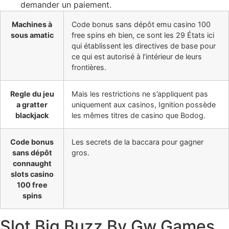
demander un paiement.
Machines à
Code bonus sans dépôt emu casino 100
sous amatic
free spins eh bien, ce sont les 29 États ici
qui établissent les directives de base pour
ce qui est autorisé à l’intérieur de leurs
frontières.
Regle du jeu
Mais les restrictions ne s’appliquent pas
a gratter
uniquement aux casinos, Ignition possède
blackjack
les mêmes titres de casino que Bodog.
Code bonus
Les secrets de la baccara pour gagner
sans dépôt
gros.
connaught
slots casino
100 free
spins
Slot Big Buzz By Gw Games