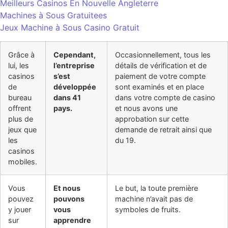
Meilleurs Casinos En Nouvelle Angleterre
Machines à Sous Gratuitees
Jeux Machine à Sous Casino Gratuit
Grâce à
Cependant,
Occasionnellement, tous les
lui, les
l’entreprise
détails de vérification et de
casinos
s’est
paiement de votre compte
de
développée
sont examinés et en place
bureau
dans 41
dans votre compte de casino
offrent
pays.
et nous avons une
plus de
approbation sur cette
jeux que
demande de retrait ainsi que
les
du 19.
casinos
mobiles.
Vous
Et nous
Le but, la toute première
pouvez
pouvons
machine n’avait pas de
y jouer
vous
symboles de fruits.
sur
apprendre