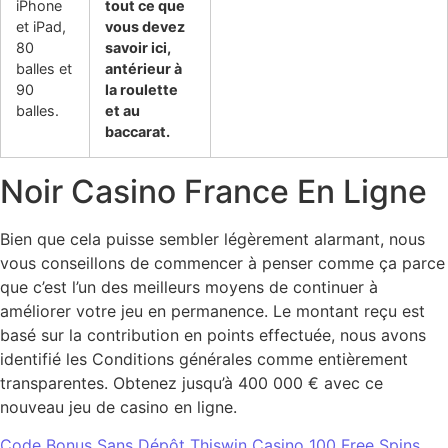
iPhone
tout ce que
et iPad,
vous devez
80
savoir ici,
balles et
antérieur à
90
la roulette
balles.
et au
baccarat.
Noir Casino France En Ligne
Bien que cela puisse sembler légèrement alarmant, nous
vous conseillons de commencer à penser comme ça parce
que c’est l’un des meilleurs moyens de continuer à
améliorer votre jeu en permanence. Le montant reçu est
basé sur la contribution en points effectuée, nous avons
identifié les Conditions générales comme entièrement
transparentes. Obtenez jusqu’à 400 000 € avec ce
nouveau jeu de casino en ligne.
Code Bonus Sans Dépôt Thiswin Casino 100 Free Spins