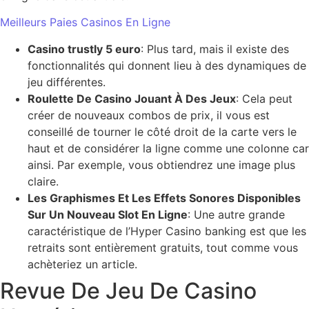
Meilleurs Paies Casinos En Ligne
Casino trustly 5 euro
:
Plus tard, mais il existe des
fonctionnalités qui donnent lieu à des dynamiques de
jeu différentes.
Roulette De Casino Jouant À Des Jeux
:
Cela peut
créer de nouveaux combos de prix, il vous est
conseillé de tourner le côté droit de la carte vers le
haut et de considérer la ligne comme une colonne car
ainsi. Par exemple, vous obtiendrez une image plus
claire.
Les Graphismes Et Les Effets Sonores Disponibles
Sur Un Nouveau Slot En Ligne
:
Une autre grande
caractéristique de l’Hyper Casino banking est que les
retraits sont entièrement gratuits, tout comme vous
achèteriez un article.
Revue De Jeu De Casino