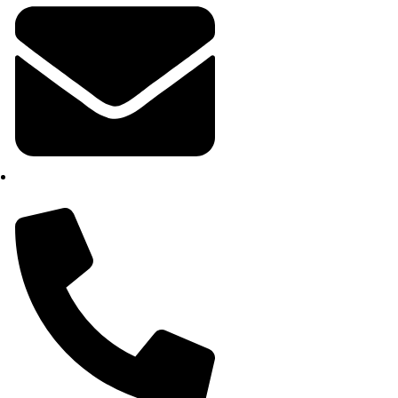
contact@leadandgo.org