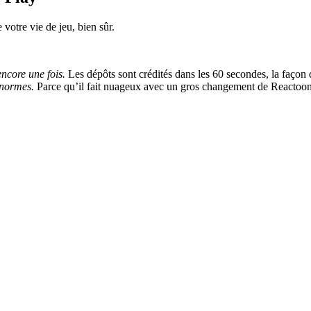
votre vie de jeu, bien sûr.
encore une fois.
Les dépôts sont crédités dans les 60 secondes, la façon d
normes.
Parce qu’il fait nuageux avec un gros changement de Reactoonz,