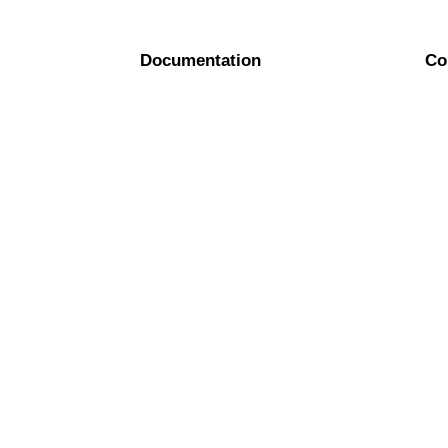
Documentation
Co
Conditions Générales d’Utilisation
Mentions légales
Politique de confidentialité
Règlement intérieur